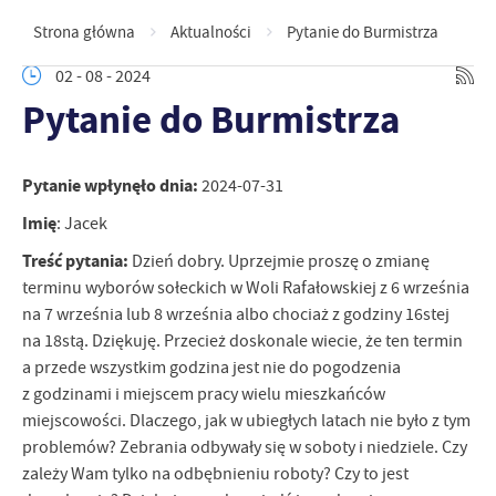
Strona główna
Aktualności
Pytanie do Burmistrza
02 - 08 - 2024
Pytanie do Burmistrza
Pytanie wpłynęło dnia:
2024-07-31
Imię
: Jacek
Treść pytania:
Dzień dobry. Uprzejmie proszę o zmianę
terminu wyborów sołeckich w Woli Rafałowskiej z 6 września
na 7 września lub 8 września albo chociaż z godziny 16stej
na 18stą. Dziękuję. Przecież doskonale wiecie, że ten termin
a przede wszystkim godzina jest nie do pogodzenia
z godzinami i miejscem pracy wielu mieszkańców
miejscowości. Dlaczego, jak w ubiegłych latach nie było z tym
problemów? Zebrania odbywały się w soboty i niedziele. Czy
zależy Wam tylko na odbębnieniu roboty? Czy to jest