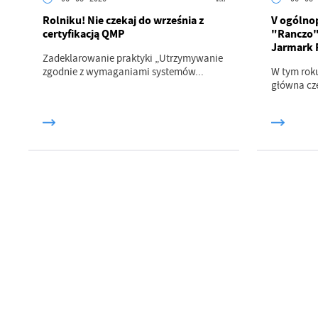
Rolniku! Nie czekaj do września z
V ogólnop
certyfikacją QMP
"Ranczo" 
Jarmark 
Zadeklarowanie praktyki „Utrzymywanie
zgodnie z wymaganiami systemów...
W tym roku
główna czę