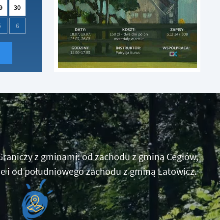
9
30
5
6
raniczy z gminami: od zachodu z gminą Cegłów,
e i od południowego zachodu z gminą Latowicz.