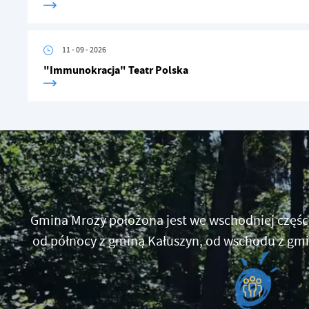
sp
11 - 09 - 2026
"Immunokracja" Teatr Polska
Gmina Mrozy położona jest we wschodniej częś
od północy z gminą Kałuszyn, od wschodu z gm