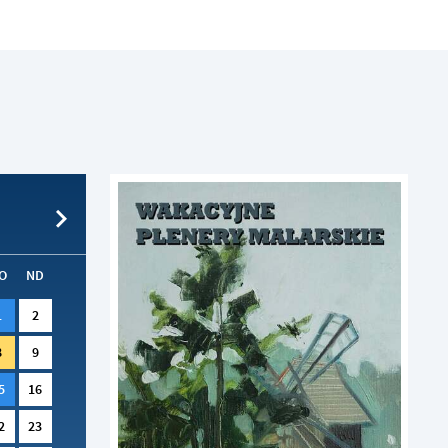
kom
z
ci
O
ND
.
1
2
a
8
9
5
16
2
23
w