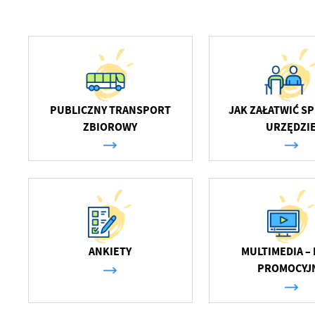
PUBLICZNY TRANSPORT
JAK ZAŁATWIĆ S
ZBIOROWY
URZĘDZI
U
Sz
ws
ANKIETY
MULTIMEDIA – 
N
PROMOCYJ
Ni
um
Pl
Wi