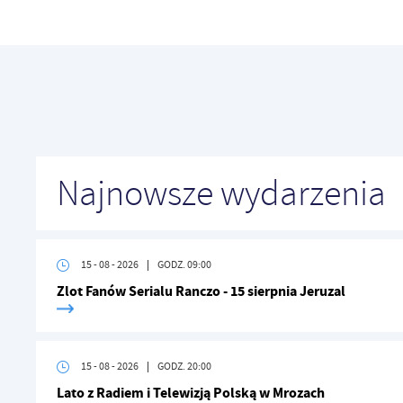
Tw
co
F
Te
Ci
Dz
Wi
na
zg
fu
A
Najnowsze wydarzenia
An
Co
Wi
in
po
wś
15 - 08 - 2026
GODZ. 09:00
Wy
R
Zlot Fanów Serialu Ranczo - 15 sierpnia Jeruzal
fu
Dz
st
Pr
Wi
an
15 - 08 - 2026
GODZ. 20:00
in
bę
Lato z Radiem i Telewizją Polską w Mrozach
po