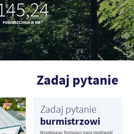
145,24
2
POWIERZCHNIA W KM
Zadaj pytanie
Zadaj pytanie
burmistrzowi
PTAKA –
Wypełniając formularz masz możliwość