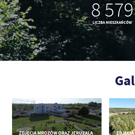
8 579
LICZBA MIESZKAŃCÓW
Gal
ZDJĘCIA MROZÓW ORAZ JERUZALA
ZDJĘCIA