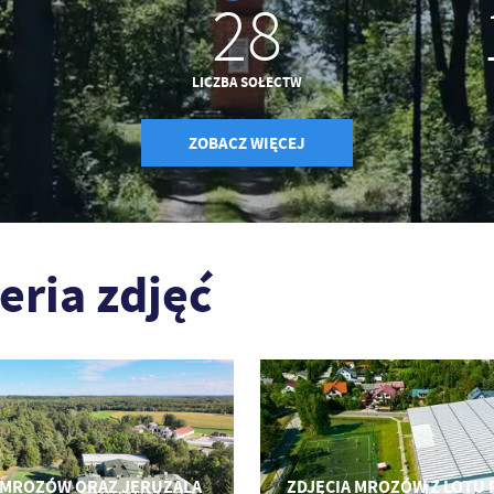
28
LICZBA SOŁECTW
ZOBACZ WIĘCEJ
eria zdjęć
 MROZÓW ORAZ JERUZALA
ZDJĘCIA MROZÓW Z LOTU 