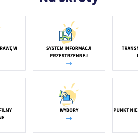
PRAWĘ W
SYSTEM INFORMACJI
TRANSM
E
PRZESTRZENNEJ
stawienia
anujemy Twoją prywatność. Możesz zmienić ustawienia cookies lub zaakceptować je
zystkie. W dowolnym momencie możesz dokonać zmiany swoich ustawień.
FILMY
WYBORY
PUNKT NI
iezbędne
NE
ezbędne pliki cookies służą do prawidłowego funkcjonowania strony internetowej i
ożliwiają Ci komfortowe korzystanie z oferowanych przez nas usług.
iki cookies odpowiadają na podejmowane przez Ciebie działania w celu m.in. dostosowani
ęcej