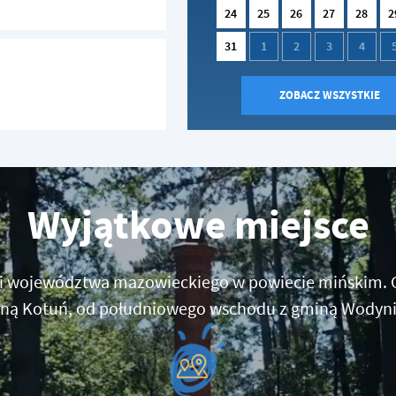
ołecznościowych.
24
25
26
27
28
2
31
1
2
3
4
ZOBACZ WSZYSTKIE
Wyjątkowe miejsce
ci województwa mazowieckiego w powiecie mińskim. G
iną Kotuń, od południowego wschodu z gminą Wodyni