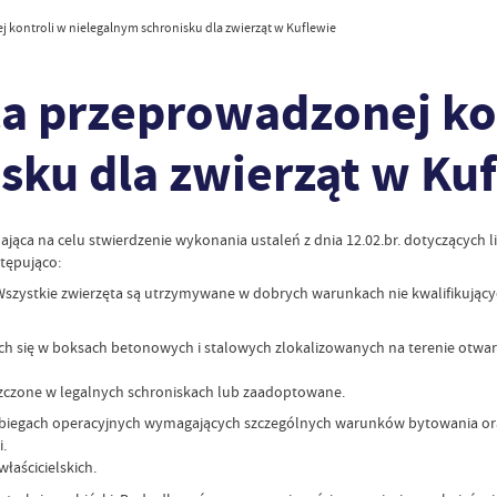
 kontroli w nielegalnym schronisku dla zwierząt w Kuflewie
ca przeprowadzonej ko
sku dla zwierząt w Ku
jąca na celu stwierdzenie wykonania ustaleń z dnia 12.02.br. dotyczących l
tępująco:
Wszystkie zwierzęta są utrzymywane w dobrych warunkach nie kwalifikujących ic
ych się w boksach betonowych i stalowych zlokalizowanych na terenie otwart
czone w legalnych schroniskach lub zaadoptowane.
zabiegach operacyjnych wymagających szczególnych warunków bytowania ora
i.
łaścicielskich.