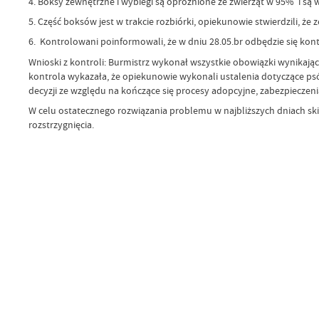
4. Boksy zewnętrzne i wybiegi są opróżnione ze zwierząt w 95% i są w
5. Część boksów jest w trakcie rozbiórki, opiekunowie stwierdzili, ż
6. Kontrolowani poinformowali, że w dniu 28.05.br odbędzie się ko
Wnioski z kontroli: Burmistrz wykonał wszystkie obowiązki wynika
kontrola wykazała, że opiekunowie wykonali ustalenia dotyczące psó
decyzji ze względu na kończące się procesy adopcyjne, zabezpieczeni
W celu ostatecznego rozwiązania problemu w najbliższych dniach 
rozstrzygnięcia.