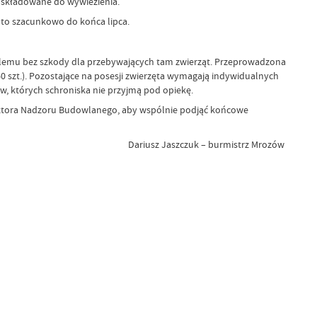
 i składowane do wywiezienia.
a to szacunkowo do końca lipca.
blemu bez szkody dla przebywających tam zwierząt. Przeprowadzona
 szt.). Pozostające na posesji zwierzęta wymagają indywidualnych
w, których schroniska nie przyjmą pod opiekę.
ektora Nadzoru Budowlanego, aby wspólnie podjąć końcowe
Dariusz Jaszczuk – burmistrz Mrozów