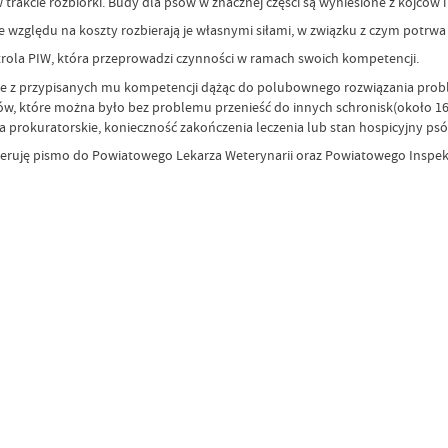
 trakcie rozbiórki. Budy dla psów w znacznej części są wyniesione z kojców
e ze względu na koszty rozbierają je własnymi siłami, w związku z czym potrw
ntrola PIW, która przeprowadzi czynności w ramach swoich kompetencji.
jące z przypisanych mu kompetencji dążąc do polubownego rozwiązania pro
w, które można było bez problemu przenieść do innych schronisk(około 160
a prokuratorskie, konieczność zakończenia leczenia lub stan hospicyjny psó
skieruję pismo do Powiatowego Lekarza Weterynarii oraz Powiatowego Insp