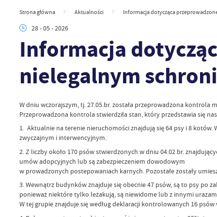
Strona główna
Aktualności
Informacja dotycząca przeprowadzonej
28 - 05 - 2026
Informacja dotyczą
nielegalnym schroni
W dniu wczorajszym, tj. 27.05.br. została przeprowadzona kontrola ma
Przeprowadzona kontrola stwierdziła stan, który przedstawia się nas
1. Aktualnie na terenie nieruchomości znajdują się 64 psy i 8 kotów. 
zwyczajnym i interwencyjnym.
2. Z liczby około 170 psów stwierdzonych w dniu 04.02.br. znajdując
umów adopcyjnych lub są zabezpieczeniem dowodowym
w prowadzonych postepowaniach karnych. Pozostałe zostały umiesz
3. Wewnątrz budynków znajduje się obecnie 47 psów, są to psy po 
ponieważ niektóre tylko leżakują, są niewidome lub z innymi urazam
W tej grupie znajduje się według deklaracji kontrolowanych 16 psów w