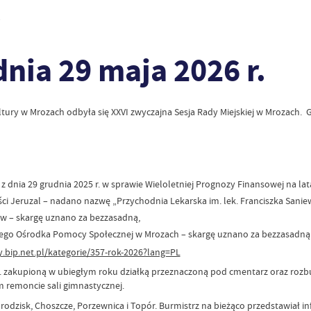
.
dnia 29 maja 2026 r.
tury w Mrozach odbyła się XXVI zwyczajna Sesja Rady Miejskiej w Mrozach.
z dnia 29 grudnia 2025 r. w sprawie Wieloletniej Prognozy Finansowej na lat
Jeruzal – nadano nazwę „Przychodnia Lekarska im. lek. Franciszka Saniew
zów – skargę uznano za bezzasadną,
nnego Ośrodka Pomocy Społecznej w Mrozach – skargę uznano za bezzasadną
y.bip.net.pl/kategorie/357-rok-2026?lang=PL
.in. zakupioną w ubiegłym roku działką przeznaczoną pod cmentarz oraz r
remoncie sali gimnastycznej.
 Grodzisk, Choszcze, Porzewnica i Topór. Burmistrz na bieżąco przedstawiał