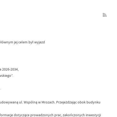
 Głównym jej celem był wyjazd
a 2026-2034,
skiego”.
.
ozbudowywaną ul. Wspólną w Mrozach. Przejeżdżając obok budynku
 informacje dotyczące prowadzonych prac, zakończonych inwestycji