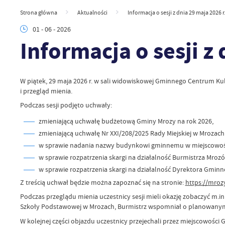
Strona główna
Aktualności
Informacja o sesji z dnia 29 maja 2026 r
01 - 06 - 2026
Informacja o sesji z 
W piątek, 29 maja 2026 r. w sali widowiskowej Gminnego Centrum Kul
i przegląd mienia.
Podczas sesji podjęto uchwały:
zmieniającą uchwałę budżetową Gminy Mrozy na rok 2026,
zmieniającą uchwałę Nr XXI/208/2025 Rady Miejskiej w Mrozach 
w sprawie nadania nazwy budynkowi gminnemu w miejscowości 
w sprawie rozpatrzenia skargi na działalność Burmistrza Mro
w sprawie rozpatrzenia skargi na działalność Dyrektora Gmi
Z treścią uchwał będzie można zapoznać się na stronie:
https://mroz
Podczas przeglądu mienia uczestnicy sesji mieli okazję zobaczyć m
Szkoły Podstawowej w Mrozach, Burmistrz wspomniał o planowanym 
W kolejnej części objazdu uczestnicy przejechali przez miejscowości