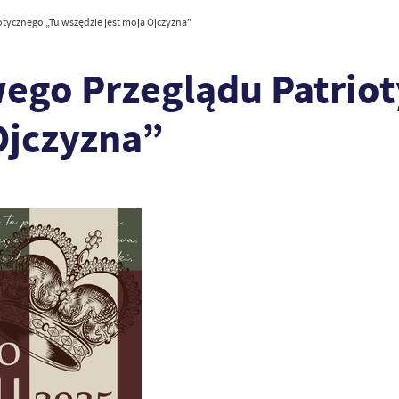
otycznego „Tu wszędzie jest moja Ojczyzna”
wego Przeglądu Patrio
Ojczyzna”