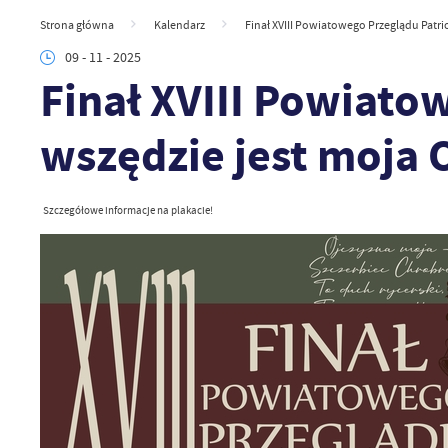
Strona główna
Kalendarz
Finał XVIII Powiatowego Przeglądu Patri
09 - 11 - 2025
Finał XVIII Powiato
wszędzie jest moja 
Szczegółowe informacje na plakacie!