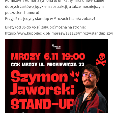
Komików"! Humor Szymona to unikalny miks uniwersalnie
dobrych żartów z językiem abstrakcji, a także mocniejszym
poczuciem humoru!
Przyjdź na jedyny standup w Mrozach i sam/a zobacz!
Bilety (od 35 do 45 zł) zakupić można na stronie:
https://www.kupbilecik.pl/imprezy/181126/mrozy/standup.szy