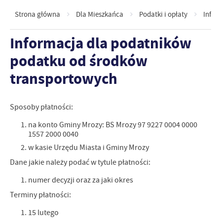
Strona główna
Dla Mieszkańca
Podatki i opłaty
Infor
Informacja dla podatników
podatku od środków
transportowych
Sposoby płatności:
na konto Gminy Mrozy: BS Mrozy 97 9227 0004 0000
1557 2000 0040
w kasie Urzędu Miasta i Gminy Mrozy
Dane jakie należy podać w tytule płatności:
numer decyzji oraz za jaki okres
Terminy płatności:
15 lutego