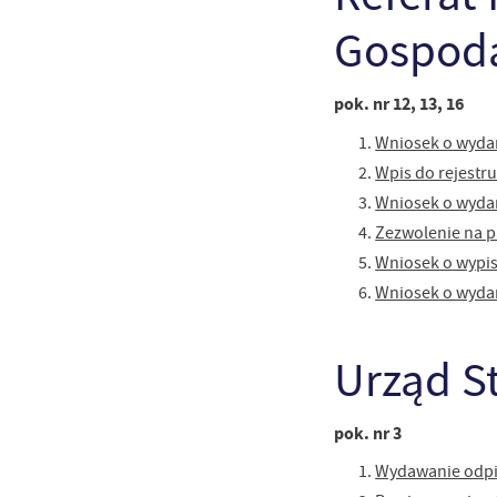
Gospoda
pok. nr 12, 13, 16
Wniosek o wydan
Wpis do rejestr
U
Wniosek o wydan
Zezwolenie na p
Sz
Wniosek o wypis
ws
Wniosek o wyda
N
Urząd S
Ni
um
Pl
Wi
pok. nr 3
Tw
co
Wydawanie odpi
F