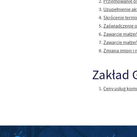
Przyjmowanie o
Te
Uzupełnienie ak
Ci
Skrócenie termi
Dz
Wi
na
Zaświadczenie o
zg
Zawarcie małże
fu
A
Zawarcie małże
An
Zmiana imion i 
Co
Wi
in
po
Zakład 
wś
Wy
R
fu
Dz
Ceny usług kom
st
Pr
Wi
an
in
bę
po
sp