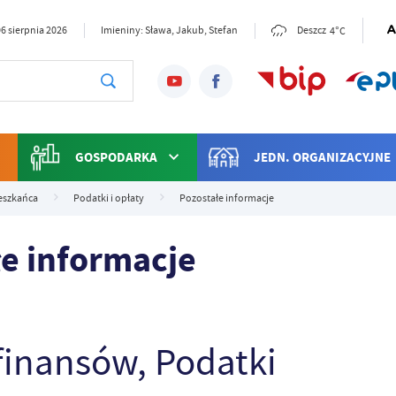
4°C
6 sierpnia 2026
Imieniny: Sława, Jakub, Stefan
Deszcz
GOSPODARKA
JEDN. ORGANIZACYJNE
eszkańca
Podatki i opłaty
Pozostałe informacje
łe informacje
 finansów, Podatki