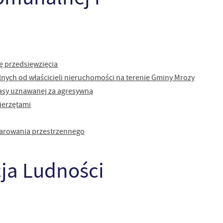
ę przedsięwzięcia
nych od właścicieli nieruchomości na terenie Gminy Mrozy
asy uznawanej za agresywną
ierzętami
darowania przestrzennego
ja Ludności
a
kom