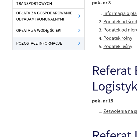
pok. nr 8
TRANSPORTOWYCH
Informacja o pła
OPŁATA ZA GOSPODAROWANIE
ODPADAMI KOMUNALNYMI
Podatek od śro
Podatek od nie
OPŁATA ZA WODĘ, ŚCIEKI
Podatek rolny
POZOSTAŁE INFORMACJE
Podatek leśny
Referat 
Logisty
pok. nr 15
Zezwolenia na 
Referat