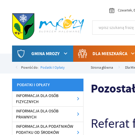
Przejdź do menu.
Przejdź do wyszukiwarki.
Przejdź do treści.
Przejdź do ustawień wielkości czcionki.
Włącz wersję kontrastową strony.
Czwartek, 0
GMINA MROZY
DLA MIESZKAŃCA
Powróć do:
Podatki I Opłaty
Strona główna
Dla Mi
Pozosta
PODATKI I OPŁATY
INFORMACJA DLA OSÓB
FIZYCZNYCH
INFORMACJA DLA OSÓB
PRAWNYCH
Referat
INFORMACJA DLA PODATNIKÓW
PODATKU OD ŚRODKÓW