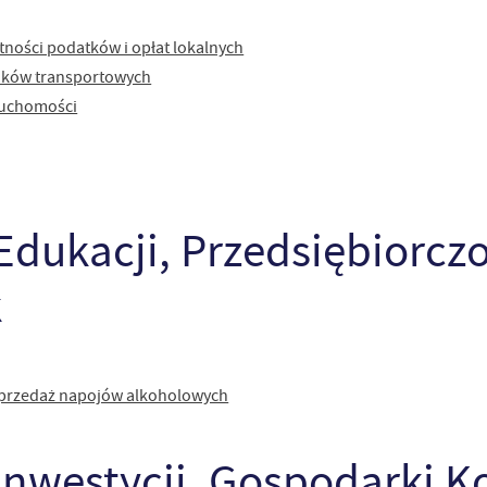
tności podatków i opłat lokalnych
dków transportowych
ruchomości
Edukacji, Przedsiębiorcz
k
sprzedaż napojów alkoholowych
 Inwestycji, Gospodarki K