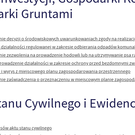
rki Gruntami
ie decyzji o środowiskowych uwarunkowaniach zgody na realizacj
u działalności regulowanej w zakresie odbierania odpadów komunal
stawienia
ie zezwolenia na prowadzenie hodowli lub na utrzymywanie psa r
rowadzenie działalności w zakresie ochrony przed bezdomnymi zw
anujemy Twoją prywatność. Możesz zmienić ustawienia cookies lub zaakceptować je
 i wyrys z miejscowego planu zagospodarowania przestrzennego
zystkie. W dowolnym momencie możesz dokonać zmiany swoich ustawień.
nie zaświadczenia o przeznaczeniu w miejscowym planie zagospo
iezbędne
tanu Cywilnego i Ewidenc
ezbędne pliki cookies służą do prawidłowego funkcjonowania strony internetowej i
ożliwiają Ci komfortowe korzystanie z oferowanych przez nas usług.
iki cookies odpowiadają na podejmowane przez Ciebie działania w celu m.in. dostosowani
ęcej
oich ustawień preferencji prywatności, logowania czy wypełniania formularzy. Dzięki pli
okies strona, z której korzystasz, może działać bez zakłóceń.
sów aktu stanu cywilnego
unkcjonalne i personalizacyjne