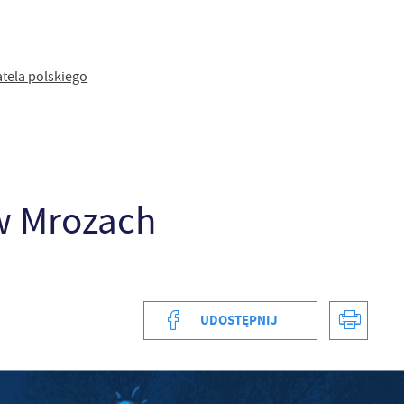
z
ci
tela polskiego
w Mrozach
.
a
UDOSTĘPNIJ
w