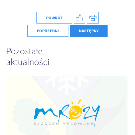
Firmy te działają w charakterze pośredników prezentujących nasze
treści w postaci wiadomości, ofert, komunikatów mediów
społecznościowych.
POWRÓT
POPRZEDNI
NASTĘPNY
Pozostałe
aktualności