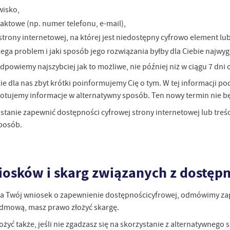
wisko,
aktowe (np. numer telefonu, e-mail),
trony internetowej, na której jest niedostępny cyfrowo element lub
ega problem i jaki sposób jego rozwiązania byłby dla Ciebie najwyg
dpowiemy najszybciej jak to możliwe, nie później niż w ciągu 7 dni 
zie dla nas zbyt krótki poinformujemy Cię o tym. W tej informacji
gotujemy informacje w alternatywny sposób. Ten nowy termin nie będ
 stanie zapewnić dostępności cyfrowej strony internetowej lub tr
sposób.
osków i skarg związanych z dostęp
na Twój wniosek o zapewnienie dostępnościcyfrowej, odmówimy zape
stawienia
 odmową, masz prawo złożyć skargę.
żyć także, jeśli nie zgadzasz się na skorzystanie z alternatywne