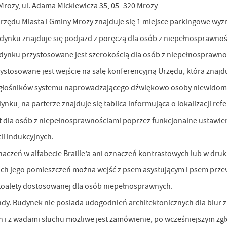
zwalają nam na ocenę naszych serwisów internetowych pod względem ich popularności
Mrozy, ul. Adama Mickiewicza 35, 05–320 Mrozy
ród użytkowników. Zgromadzone informacje są przetwarzane w formie zanonimizowanej
rażenie zgody na analityczne pliki cookies gwarantuje dostępność wszystkich
Urzędu Miasta i Gminy Mrozy znajduje się 1 miejsce parkingowe wy
eklamowe
nkcjonalności.
ięki reklamowym plikom cookies prezentujemy Ci najciekawsze informacje i aktualności n
dynku znajduje się podjazd z poręczą dla osób z niepełnosprawnoś
ronach naszych partnerów.
dynku przystosowane jest szerokością dla osób z niepełnosprawnoś
omocyjne pliki cookies służą do prezentowania Ci naszych komunikatów na podstawie
ęcej
alizy Twoich upodobań oraz Twoich zwyczajów dotyczących przeglądanej witryny
stosowane jest wejście na salę konferencyjną Urzędu, która znajd
ternetowej. Treści promocyjne mogą pojawić się na stronach podmiotów trzecich lub firm
dących naszymi partnerami oraz innych dostawców usług. Firmy te działają w charakterze
 głośników systemu naprowadzającego dźwiękowo osoby niewidome
średników prezentujących nasze treści w postaci wiadomości, ofert, komunikatów medió
ołecznościowych.
ynku, na parterze znajduje się tablica informująca o lokalizacji re
t dla osób z niepełnosprawnościami poprzez funkcjonalne ustawien
li indukcyjnych.
aczeń w alfabecie Braille’a ani oznaczeń kontrastowych lub w dr
ich jego pomieszczeń można wejść z psem asystującym i psem prz
toalety dostosowanej dla osób niepełnosprawnych.
dy. Budynek nie posiada udogodnień architektonicznych dla biur zna
h i z wadami słuchu możliwe jest zamówienie, po wcześniejszym zg