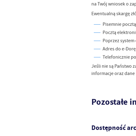
na Twój wniosek o za
Sz
ws
Ewentualną skargę zł
Pisemnie pocztą 
N
Pocztą elektron
Ni
Poprzez system 
um
Adres do e-Dor
Pl
Wi
Tw
Telefonicznie p
co
Jeśli nie są Państwo 
F
informacje oraz dane 
Te
Ci
Dz
Wi
na
Pozostałe i
zg
fu
A
An
Dostępność arc
Co
Wi
in