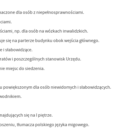
.
znaczone dla osób z niepełnosprawnościami.
a
ciami.
ciami, np. dla osób na wózkach inwalidzkich.
uje się na parterze budynku obok wejścia głównego.
 i słabowidzące.
w
feratów i poszczególnych stanowisk Urzędu.
ie miejsc do siedzenia.
uku powiększonym dla osób niewidomych i słabowidzących.
ewodnikiem.
jdujących się na I piętrze.
łoszeniu, tłumacza polskiego języka migowego.