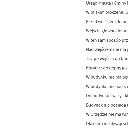
po
Urząd Miasta i Gminy 
wś
Wy
W bliskim otoczeniu 
R
fu
Dz
Przed wejściem do bu
st
Wejście główne do bu
Pr
Wi
an
W ten sam sposób przy
in
bę
Nad wejściem nie ma
po
sp
Tuż po wejściu do bud
Korytarz dostępny jes
W budynku nie ma pęt
W budynku nie ma ozn
Do budynku i wszystk
Budynek nie posiada 
W Urzędzie nie ma win
Dla osób niesłyszącyc