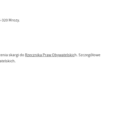
5-320 Mrozy.
a
kom
żenia skargi do
Rzecznika Praw Obywatelskic
h. Szczegółowe
atelskich.
z
ci