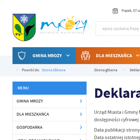
Przejdź do menu.
Przejdź do wyszukiwarki.
Przejdź do treści.
Przejdź do ustawień wielkości czcionki.
Włącz wersję kontrastową strony.
Piątek, 07 
GMINA MROZY
DLA MIESZKAŃCA
Powróć do:
Strona Główna
Strona główna
Deklar
Deklar
GMINA MROZY
Urząd Miasta i Gminy
DLA MIESZKAŃCA
dostępności cyfrowej 
GOSPODARKA
Data publikacji stron
Data ostatniej istotnej