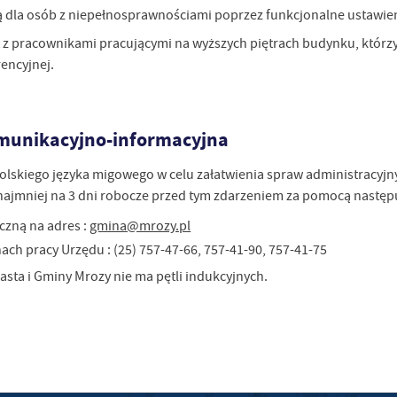
ą dla osób z niepełnosprawnościami poprzez funkcjonalne ustawien
 z pracownikami pracującymi na wyższych piętrach budynku, którzy
encyjnej.
munikacyjno-informacyjna
olskiego języka migowego w celu załatwienia spraw administracyjn
najmniej na 3 dni robocze przed tym zdarzeniem za pomocą nastę
czną na adres :
gmina@mrozy.pl
ach pracy Urzędu : (25) 757-47-66, 757-41-90, 757-41-75
sta i Gminy Mrozy nie ma pętli indukcyjnych.