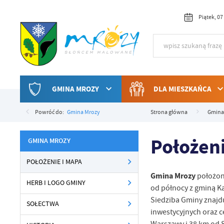
Przejdź do menu.
Przejdź do wyszukiwarki.
Przejdź do treści.
Przejdź do ustawień wielkości czcionki.
Włącz wersję kontrastową strony.
Piątek, 07
GMINA MROZY
DLA MIESZKAŃCA
Powróć do:
Gmina Mrozy
Strona główna
Gmina
Położen
GMINA MROZY
POŁOŻENIE I MAPA
Gmina Mrozy
położon
HERB I LOGO GMINY
od północy z gminą K
Siedziba Gminy znajdu
SOŁECTWA
inwestycyjnych oraz 