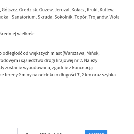
ójszcz, Grodzisk, Guzew, Jeruzal, Kołacz, Kruki, Kuflew,
udka - Sanatorium, Skruda, Sokolnik, Topór, Trojanów, Wola
średniej wielkości.
o odległość od większych miast (Warszawa, Mińsk,
odowym i sąsiedztwo drogi krajowej nr 2. Należy
 gdy zostanie wybudowana, zgodnie z koncepcją
e tereny Gminy na odcinku o długości 7, 2 km oraz szybka