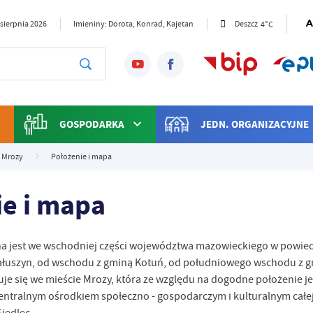
4°C
 sierpnia 2026
Imieniny: Dorota, Konrad, Kajetan
Deszcz
GOSPODARKA
JEDN. ORGANIZACYJNE
 Mrozy
Położenie i mapa
ie i mapa
a jest we wschodniej części województwa mazowieckiego w powieci
ałuszyn, od wschodu z gminą Kotuń, od południowego wschodu z g
je się we mieście Mrozy, która ze względu na dogodne położenie je
centralnym ośrodkiem społeczno - gospodarczym i kulturalnym całe