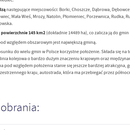
iedlec.
dzą
następujące miejscowości: Borki, Choszcze, Dąbrowa, Dębowce, G
wiec, Mała Wieś, Mrozy, Natolin, Płomieniec, Porzewnica, Rudka, R
łowska.
 powierzchnie 145 km2
(dokładnie 14489 ha), co zalicza ją do gmin 
pod względem obszarowym jest największą gminą.
unku do wielu gmin w Polsce korzystne położenie. Składa się na t
 linia kolejowa o bardzo dużym znaczeniu krajowym oraz międzynar
a pod względem położenia stanie się jeszcze bardziej atrakcyjna,
estrzennego kraju, autostrada, która ma przebiegać przez północn
pobrania:
stawienia