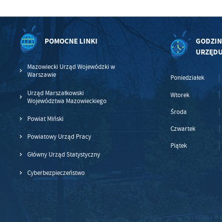
Wi
in
po
wś
Wy
R
fu
POMOCNE LINKI
GODZIN
Dz
URZĘD
st
Pr
Mazowiecki Urząd Wojewódzki w
Wi
an
Warszawie
Poniedziałek
in
bę
Urząd Marszałkowski
Wtorek
po
Województwa Mazowieckiego
sp
Środa
Powiat Miński
Czwartek
Powiatowy Urząd Pracy
Piątek
Główny Urząd Statystyczny
Cyberbezpieczeństwo