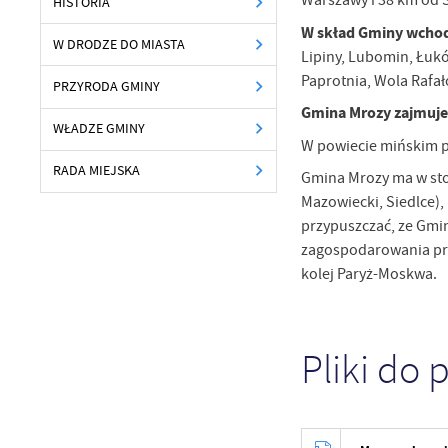
Warszawy i 38 km od S
HISTORIA
W skład Gminy wcho
W DRODZE DO MIASTA
Lipiny, Lubomin, Łukó
Paprotnia, Wola Rafa
PRZYRODA GMINY
Gmina Mrozy zajmuje
WŁADZE GMINY
W powiecie mińskim 
RADA MIEJSKA
Gmina Mrozy ma w stos
Mazowiecki, Siedlce),
przypuszczać, ze Gmin
zagospodarowania prz
kolej Paryż-Moskwa.
Pliki do 
U