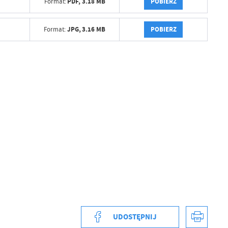
POBIERZ
PDF,
3.18 MB
Format:
POBIERZ
JPG,
3.16 MB
Format:
a
kom
z
ci
UDOSTĘPNIJ