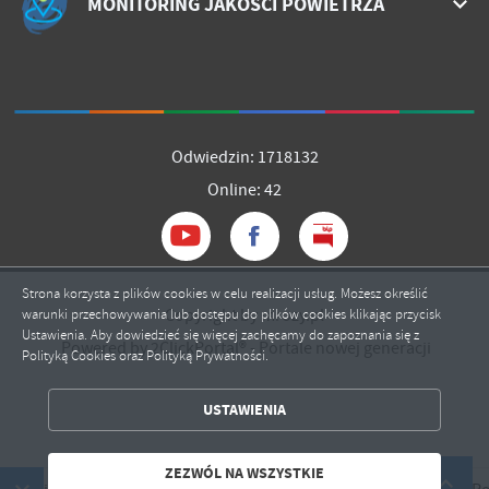
MONITORING JAKOŚCI POWIETRZA
Odwiedzin: 1718132
Online: 42
Strona korzysta z plików cookies w celu realizacji usług. Możesz określić
Copyright by mrozy.pl
warunki przechowywania lub dostępu do plików cookies klikając przycisk
Ustawienia. Aby dowiedzieć się więcej zachęcamy do zapoznania się z
Powered by
2ClickPortal®
- Portale nowej generacji
Polityką Cookies oraz Polityką Prywatności.
ZAPISZ WYBRANE
USTAWIENIA
ZEZWÓL NA WSZYSTKIE
ZEZWÓL NA WSZYSTKIE