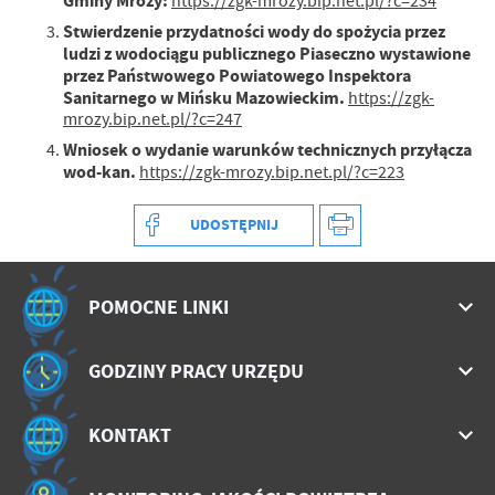
Gminy Mrozy:
https://zgk-mrozy.bip.net.pl/?c=234
Stwierdzenie przydatności wody do spożycia przez
ludzi z wodociągu publicznego Piaseczno wystawione
przez Państwowego Powiatowego Inspektora
Sanitarnego w Mińsku Mazowieckim.
https://zgk-
mrozy.bip.net.pl/?c=247
Wniosek o wydanie warunków technicznych przyłącza
wod-kan.
https://zgk-mrozy.bip.net.pl/?c=223
UDOSTĘPNIJ
POMOCNE LINKI
GODZINY PRACY URZĘDU
KONTAKT