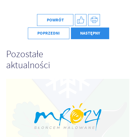
Firmy te działają w charakterze pośredników prezentujących nasze
treści w postaci wiadomości, ofert, komunikatów mediów
społecznościowych.
POWRÓT
POPRZEDNI
NASTĘPNY
Pozostałe
aktualności