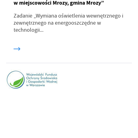
w miejscowości Mrozy, gmina Mrozy”
promocyjne mogą pojawić się na stronach podmiotów trzecich lub
firm będących naszymi partnerami oraz innych dostawców usług.
Zadanie „Wymiana oświetlenia wewnętrznego i
Firmy te działają w charakterze pośredników prezentujących nasze
zewnętrznego na energooszczędne w
treści w postaci wiadomości, ofert, komunikatów mediów
społecznościowych.
technologii...