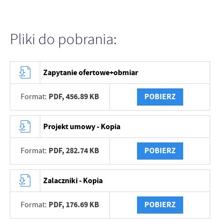
Firmy te działają w charakterze pośredników prezentujących nasze
treści w postaci wiadomości, ofert, komunikatów mediów
społecznościowych.
Pliki do pobrania:
Zapytanie ofertowe+obmiar
PDF,
456.89 KB
POBIERZ
Format:
Projekt umowy - Kopia
PDF,
282.74 KB
POBIERZ
Format:
Zalaczniki - Kopia
PDF,
176.69 KB
POBIERZ
Format: