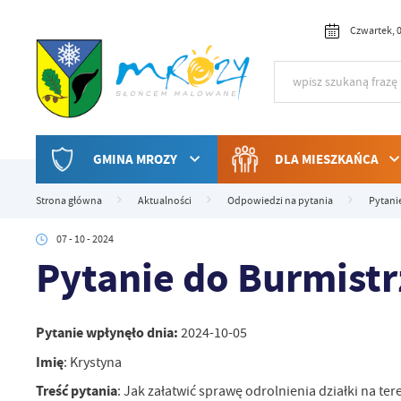
Przejdź do menu.
Przejdź do wyszukiwarki.
Przejdź do treści.
Przejdź do ustawień wielkości czcionki.
Włącz wersję kontrastową strony.
Czwartek, 0
GMINA MROZY
DLA MIESZKAŃCA
Strona główna
Aktualności
Odpowiedzi na pytania
Pytani
07 - 10 - 2024
Pytanie do Burmistr
Pytanie wpłynęło dnia:
2024-10-05
Imię
: Krystyna
Treść pytania
: Jak załatwić sprawę odrolnienia działki na ter