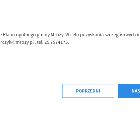
e Planu ogólnego gminy Mrozy. W celu pozyskania szczegółowych i
rczyk@mrozy.pl , tel. 25 7574175.
POPRZEDNI
NAS