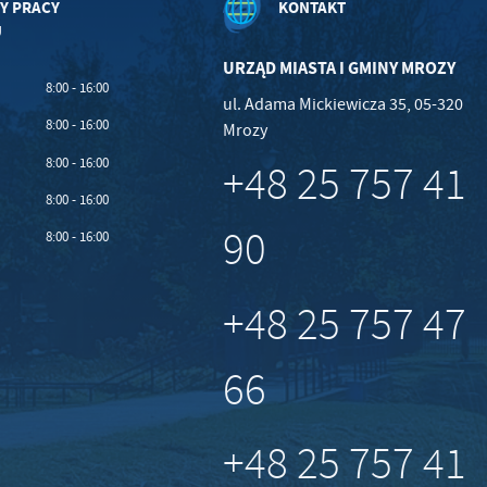
Y PRACY
KONTAKT
U
URZĄD MIASTA I GMINY MROZY
8:00 - 16:00
ul. Adama Mickiewicza 35, 05-320
8:00 - 16:00
Mrozy
8:00 - 16:00
+48 25 757 41
8:00 - 16:00
90
8:00 - 16:00
+48 25 757 47
66
+48 25 757 41