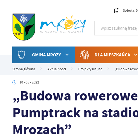
Przejdź do menu.
Przejdź do wyszukiwarki.
Przejdź do treści.
Przejdź do ustawień wielkości czcionki.
Włącz wersję kontrastową strony.
Sobota, 0
GMINA MROZY
DLA MIESZKAŃCA
Strona główna
Aktualności
Projekty unijne
„Budowa rower
10 - 05 - 2022
„Budowa roweroweg
Pumptrack na stadi
Mrozach”