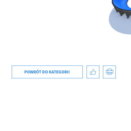
U
Sz
ws
POWRÓT
DO KATEGORII
N
Ni
um
Pl
Wi
Tw
co
F
Te