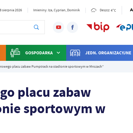
4°C
8 sierpnia 2026
Imieniny: Iza, Cyprian, Dominik
Deszcz
GOSPODARKA
JEDN. ORGANIZACYJNE
owego placu zabaw Pumptrack na stadionie sportowym w Mrozach”
o placu zabaw
onie sportowym w