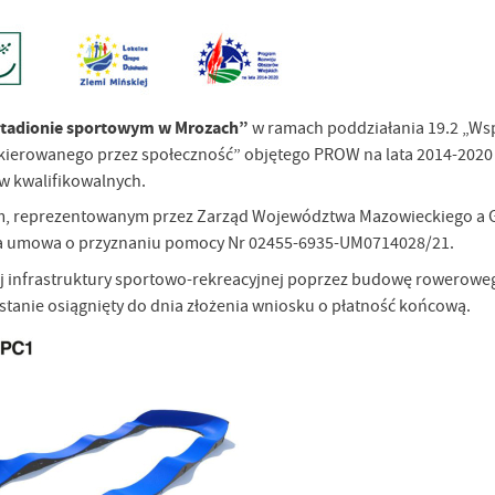
tadionie sportowym w Mrozach”
w ramach poddziałania 19.2 „Ws
 kierowanego przez społeczność” objętego PROW na lata 2014-2020
ów kwalifikowalnych.
m, reprezentowanym przez Zarząd Województwa Mazowieckiego a 
na umowa o przyznaniu pomocy Nr 02455-6935-UM0714028/21.
ej infrastruktury sportowo-rekreacyjnej poprzez budowę rowerowe
tanie osiągnięty do dnia złożenia wniosku o płatność końcową.