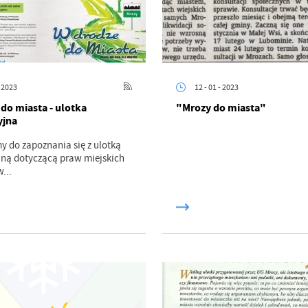
- 2023
12 - 01 - 2023
do miasta - ulotka
"Mrozy do miasta"
yjna
stawienia
 do zapoznania się z ulotką
jną dotyczącą praw miejskich
...
anujemy Twoją prywatność. Możesz zmienić ustawienia cookies lub zaakceptować je
zystkie. W dowolnym momencie możesz dokonać zmiany swoich ustawień.
iezbędne
ezbędne pliki cookies służą do prawidłowego funkcjonowania strony internetowej i
ożliwiają Ci komfortowe korzystanie z oferowanych przez nas usług.
iki cookies odpowiadają na podejmowane przez Ciebie działania w celu m.in. dostosowani
ęcej
oich ustawień preferencji prywatności, logowania czy wypełniania formularzy. Dzięki pli
okies strona, z której korzystasz, może działać bez zakłóceń.