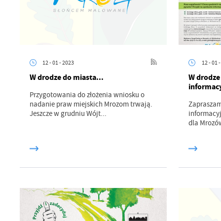
12 - 01 - 2023
12 - 01 
W drodze do miasta...
W drodze 
informac
Przygotowania do złożenia wniosku o
U
nadanie praw miejskich Mrozom trwają.
Zapraszamy
Jeszcze w grudniu Wójt...
informacy
dla Mrozów
Sz
ws
N
Ni
um
Pl
Wi
Tw
co