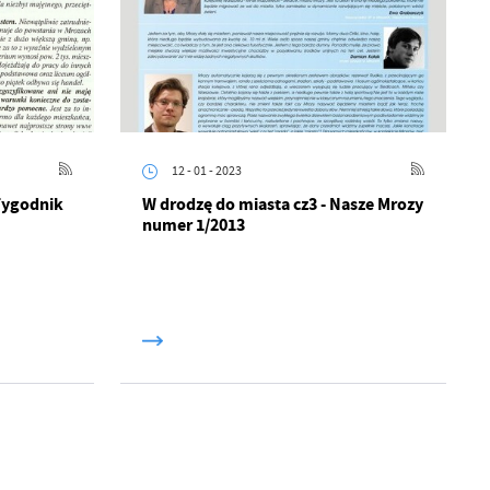
z
ci
12 - 01 - 2023
Tygodnik
W drodzę do miasta cz3 - Nasze Mrozy
numer 1/2013
.
a
w