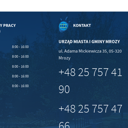
Y PRACY
KONTAKT
U
URZĄD MIASTA I GMINY MROZY
8:00 - 16:00
ul. Adama Mickiewicza 35, 05-320
8:00 - 16:00
Mrozy
8:00 - 16:00
+48 25 757 41
8:00 - 16:00
90
8:00 - 16:00
+48 25 757 47
66