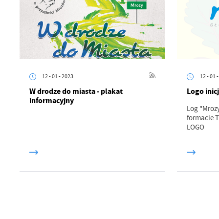
F
Te
Ci
Dz
Wi
na
zg
fu
12 - 01 - 2023
12 - 01 
A
W drodze do miasta - plakat
Logo inic
An
informacyjny
Co
Log "Mroz
Wi
in
formacie T
po
LOGO
wś
Wy
R
fu
Dz
st
Pr
Wi
an
in
bę
po
sp