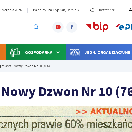
4°C
8 sierpnia 2026
Imieniny: Iza, Cyprian, Dominik
Deszcz
GOSPODARKA
JEDN. ORGANIZACYJNE
ej miasta - Nowy Dzwon Nr 10 (766)
 - Nowy Dzwon Nr 10 (7