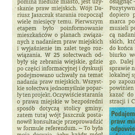
U
Sz
ws
N
Ni
um
Pl
Wi
Tw
co
F
Te