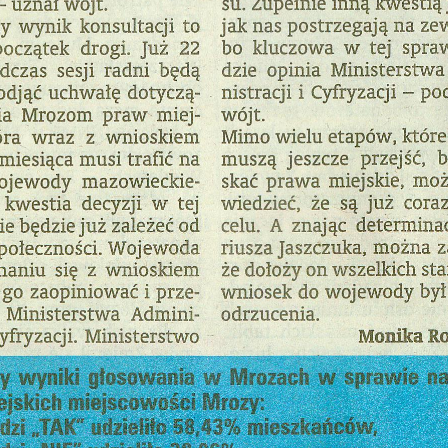
stawienia
anujemy Twoją prywatność. Możesz zmienić ustawienia cookies lub zaakceptować je
zystkie. W dowolnym momencie możesz dokonać zmiany swoich ustawień.
iezbędne
ezbędne pliki cookies służą do prawidłowego funkcjonowania strony internetowej i
ożliwiają Ci komfortowe korzystanie z oferowanych przez nas usług.
iki cookies odpowiadają na podejmowane przez Ciebie działania w celu m.in. dostosowani
ęcej
oich ustawień preferencji prywatności, logowania czy wypełniania formularzy. Dzięki pli
okies strona, z której korzystasz, może działać bez zakłóceń.
unkcjonalne i personalizacyjne
go typu pliki cookies umożliwiają stronie internetowej zapamiętanie wprowadzonych prze