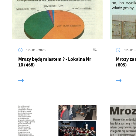
12 - 01 - 2023
12 - 01 
Mrozy będą miastem ? - Lokalna Nr
Mrozy za 
U
10 (468)
(805)
Sz
ws
N
Ni
um
Pl
Wi
Tw
co