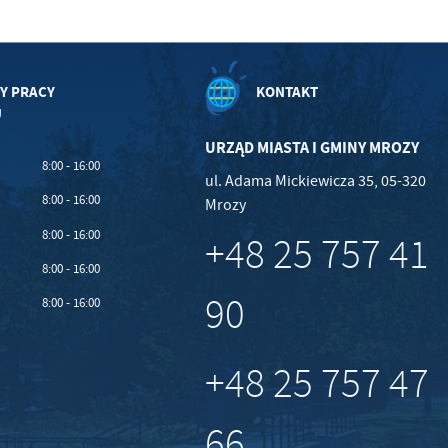
Y PRACY
KONTAKT
U
URZĄD MIASTA I GMINY MROZY
8:00 - 16:00
ul. Adama Mickiewicza 35, 05-320
8:00 - 16:00
Mrozy
8:00 - 16:00
+48 25 757 41
8:00 - 16:00
90
8:00 - 16:00
+48 25 757 47
66