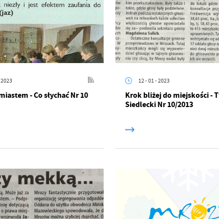
- 2023
12 - 01 - 2023
miastem - Co słychać Nr 10
Krok bliżej do miejskości -
stawienia
Siedlecki Nr 10/2013
anujemy Twoją prywatność. Możesz zmienić ustawienia cookies lub zaakceptować je
zystkie. W dowolnym momencie możesz dokonać zmiany swoich ustawień.
iezbędne
ezbędne pliki cookies służą do prawidłowego funkcjonowania strony internetowej i
ożliwiają Ci komfortowe korzystanie z oferowanych przez nas usług.
iki cookies odpowiadają na podejmowane przez Ciebie działania w celu m.in. dostosowani
ęcej
oich ustawień preferencji prywatności, logowania czy wypełniania formularzy. Dzięki pli
okies strona, z której korzystasz, może działać bez zakłóceń.