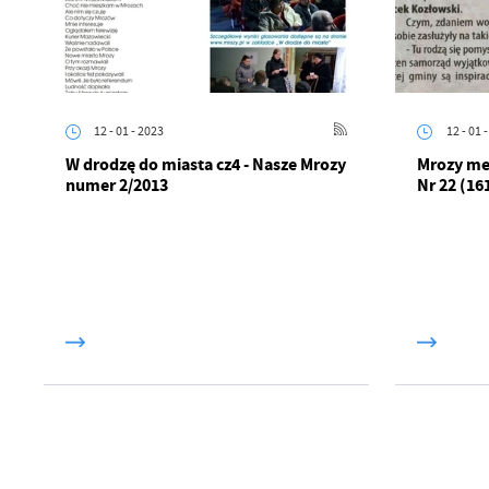
F
Te
Ci
Dz
Wi
na
12 - 01 - 2023
12 - 01 
zg
W drodzę do miasta cz4 - Nasze Mrozy
Mrozy mek
fu
numer 2/2013
Nr 22 (16
A
An
Co
Wi
in
po
wś
Wy
R
fu
Dz
st
Pr
Wi
an
in
bę
po
sp