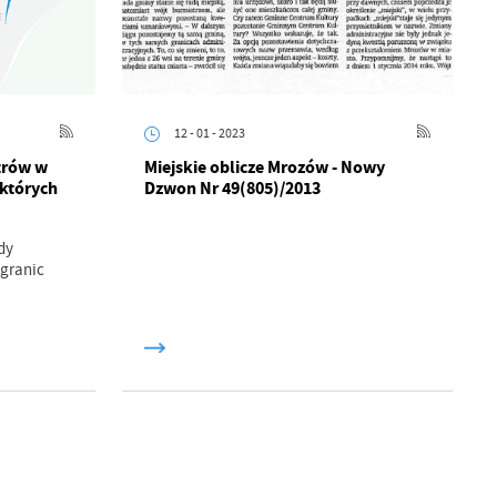
z
ci
12 - 01 - 2023
trów w
Miejskie oblicze Mrozów - Nowy
ektórych
Dzwon Nr 49(805)/2013
dy
 granic
.
a
w