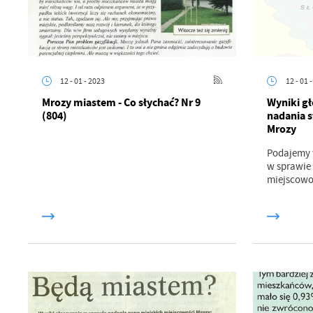
12 - 01 - 2023
12 - 01 
Mrozy miastem - Co słychać? Nr 9
Wyniki g
(804)
nadania s
Mrozy
Podajemy 
w sprawie
miejscowoś