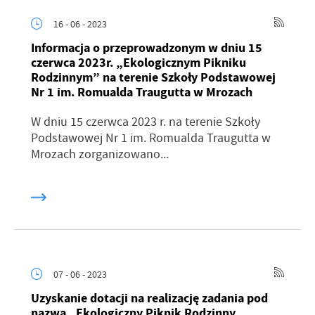
Firmy te działają w charakterze pośredników prezentujących nasze
16 - 06 - 2023
treści w postaci wiadomości, ofert, komunikatów mediów
społecznościowych.
Informacja o przeprowadzonym w dniu 15
czerwca 2023r. „Ekologicznym Pikniku
Rodzinnym” na terenie Szkoły Podstawowej
Nr 1 im. Romualda Traugutta w Mrozach
W dniu 15 czerwca 2023 r. na terenie Szkoły
Podstawowej Nr 1 im. Romualda Traugutta w
Mrozach zorganizowano...
07 - 06 - 2023
Uzyskanie dotacji na realizację zadania pod
nazwą „Ekologiczny Piknik Rodzinny