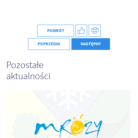
Firmy te działają w charakterze pośredników prezentujących nasze
treści w postaci wiadomości, ofert, komunikatów mediów
społecznościowych.
POWRÓT
POPRZEDNI
NASTĘPNY
Pozostałe
aktualności