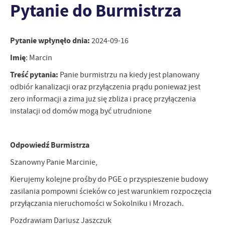
Pytanie do Burmistrza
personalizację określonych funkcjonalności czy prezentowanych
treści.
Dzięki tym plikom cookies możemy zapewnić Ci większy komfort
Więcej
korzystania z funkcjonalności naszej strony poprzez dopasowanie
Pytanie wpłynęło dnia:
2024-09-16
jej do Twoich indywidualnych preferencji. Wyrażenie zgody na
Imię
: Marcin
funkcjonalne i personalizacyjne pliki cookies gwarantuje
Analityczne
dostępność większej ilości funkcji na stronie.
Treść pytania:
Panie burmistrzu na kiedy jest planowany
Analityczne pliki cookies pomagają nam rozwijać się i
odbiór kanalizacji oraz przyłączenia prądu ponieważ jest
dostosowywać do Twoich potrzeb.
zero informacji a zima już się zbliża i pracę przyłączenia
Cookies analityczne pozwalają na uzyskanie informacji w zakresie
Więcej
instalacji od domów mogą być utrudnione
wykorzystywania witryny internetowej, miejsca oraz częstotliwości,
z jaką odwiedzane są nasze serwisy www. Dane pozwalają nam na
ocenę naszych serwisów internetowych pod względem ich
Reklamowe
popularności wśród użytkowników. Zgromadzone informacje są
Odpowiedź Burmistrza
Dzięki reklamowym plikom cookies prezentujemy Ci najciekawsze
przetwarzane w formie zanonimizowanej. Wyrażenie zgody na
Szanowny Panie Marcinie,
informacje i aktualności na stronach naszych partnerów.
analityczne pliki cookies gwarantuje dostępność wszystkich
funkcjonalności.
Promocyjne pliki cookies służą do prezentowania Ci naszych
Kierujemy kolejne prośby do PGE o przyspieszenie budowy
Więcej
komunikatów na podstawie analizy Twoich upodobań oraz Twoich
zasilania pompowni ścieków co jest warunkiem rozpoczęcia
zwyczajów dotyczących przeglądanej witryny internetowej. Treści
przyłączania nieruchomości w Sokolniku i Mrozach.
promocyjne mogą pojawić się na stronach podmiotów trzecich lub
firm będących naszymi partnerami oraz innych dostawców usług.
Pozdrawiam Dariusz Jaszczuk