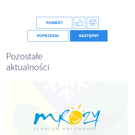
Firmy te działają w charakterze pośredników prezentujących nasze
treści w postaci wiadomości, ofert, komunikatów mediów
społecznościowych.
POWRÓT
POPRZEDNI
NASTĘPNY
Pozostałe
aktualności