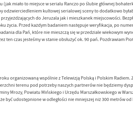
ak miało to miejsce w serialu Ranczo po ślubie głównej bohaterki
łaby odzwierciedleniem kultowej serialowej sceny to dodatkowo była
 przyjeżdżających do Jeruzala jak i mieszkanek miejscowości. Bezp
ku życia. Przed każdym badaniem następuje weryfikacja, po numer
 badania dla Pań, które nie mieszczą się w przedziale wiekowym wyno
ez ten czas jesteśmy w stanie obsłużyć ok. 90 pań. Pozdrawiam Pio
 roku organizowaną wspólnie z Telewizją Polską i Polskim Radiem. 
ierzchni terenu pod potrzeby naszych partnerów nie będziemy dys
miny Mrozy, Powiatu Mińskiego i Urzędu Marszałkowskiego w Wars
być udostępnione w odległości nie mniejszej niż 300 metrów od