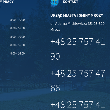
Y PRACY
KONTAKT
U
URZĄD MIASTA I GMINY MROZY
8:00 - 16:00
ul. Adama Mickiewicza 35, 05-320
8:00 - 16:00
Mrozy
8:00 - 16:00
+48 25 757 41
8:00 - 16:00
90
8:00 - 16:00
+48 25 757 47
66
+48 25 757 41