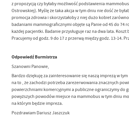
z propozycją czy byłaby możliwość podstawienia mammobusu (j
Ostrowskiej). Myślę że taka akcja w tym dniu nie dość że by
promocja zdrowia i skorzystałoby z niej dużo kobiet zarówno
badaniami mammograficznymi objęte są Panie od 45 do 74 ro
każdej pacjentki. Badanie przysługuje raz na dwa lata. Koszt
Pracujemy od godz. 9 do 17 z przerwą między godz. 13-14. Prz
Odpowiedź Burmistrza
Szanowni Panowie,
Bardzo dziękuję za zainteresowanie się naszą imprezą w tym
na to , że zachodzi potrzeba zarezerwowania znacznych pow
powierzchniami komercyjnymi a publiczne ograniczymy do g
powyższych powodów miejsce na mammobus w tym dniu może 
na którym będzie impreza.
Pozdrawiam Dariusz Jaszczuk