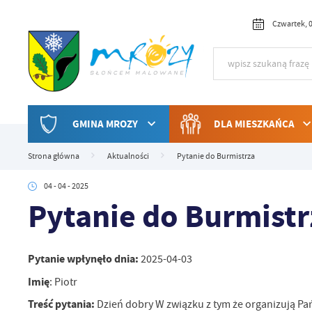
Przejdź do menu.
Przejdź do wyszukiwarki.
Przejdź do treści.
Przejdź do ustawień wielkości czcionki.
Włącz wersję kontrastową strony.
Czwartek, 0
GMINA MROZY
DLA MIESZKAŃCA
Strona główna
Aktualności
Pytanie do Burmistrza
04 - 04 - 2025
Pytanie do Burmistr
Pytanie wpłynęło dnia:
2025-04-03
Imię
: Piotr
Treść pytania:
Dzień dobry W związku z tym że organizują Pań