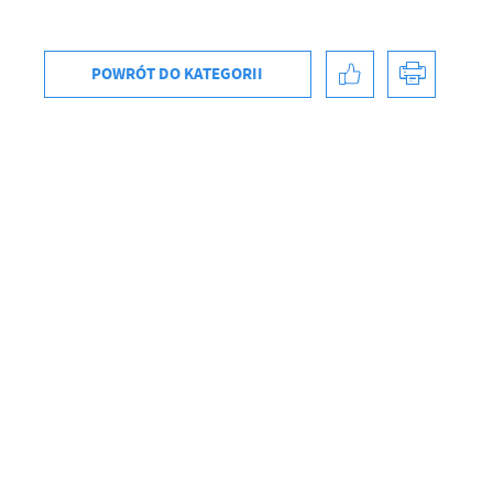
POWRÓT
DO KATEGORII
U
Sz
ws
N
Ni
um
Pl
Wi
Tw
co
F