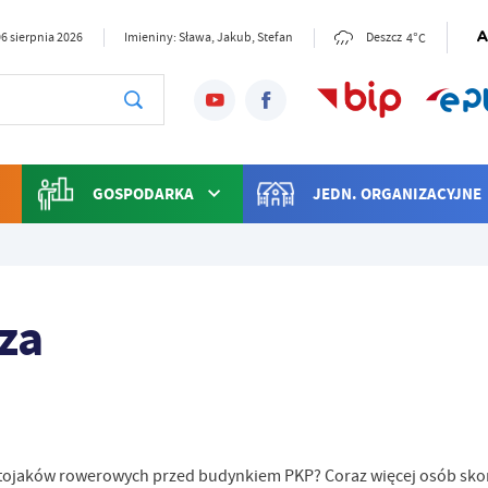
4°C
6 sierpnia 2026
Imieniny: Sława, Jakub, Stefan
Deszcz
GOSPODARKA
JEDN. ORGANIZACYJNE
za
stojaków rowerowych przed budynkiem PKP? Coraz więcej osób skor