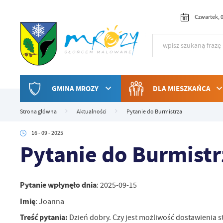
Przejdź do menu.
Przejdź do wyszukiwarki.
Przejdź do treści.
Przejdź do ustawień wielkości czcionki.
Włącz wersję kontrastową strony.
Czwartek, 0
GMINA MROZY
DLA MIESZKAŃCA
Strona główna
Aktualności
Pytanie do Burmistrza
16 - 09 - 2025
Pytanie do Burmistr
Pytanie wpłynęło dnia
: 2025-09-15
Imię
: Joanna
Treść pytania:
Dzień dobry. Czy jest możliwość dostawienia 