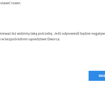
stawić rower.
ieważ też widzimy taką potrzebę. Jeśli odpowiedź będzie negaty
y w bezpośrednim sąsiedztwie Dworca.
NAS