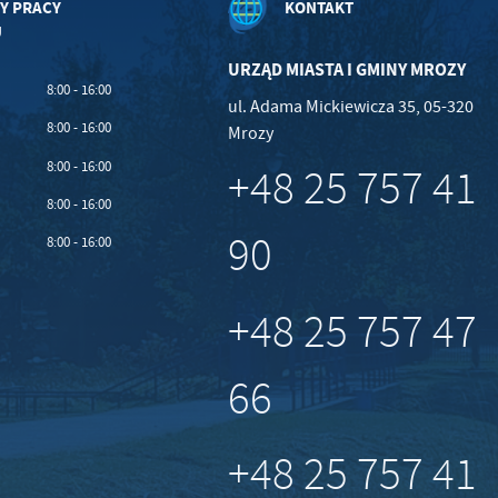
Y PRACY
KONTAKT
U
URZĄD MIASTA I GMINY MROZY
8:00 - 16:00
ul. Adama Mickiewicza 35, 05-320
8:00 - 16:00
Mrozy
8:00 - 16:00
+48 25 757 41
8:00 - 16:00
90
8:00 - 16:00
+48 25 757 47
66
+48 25 757 41