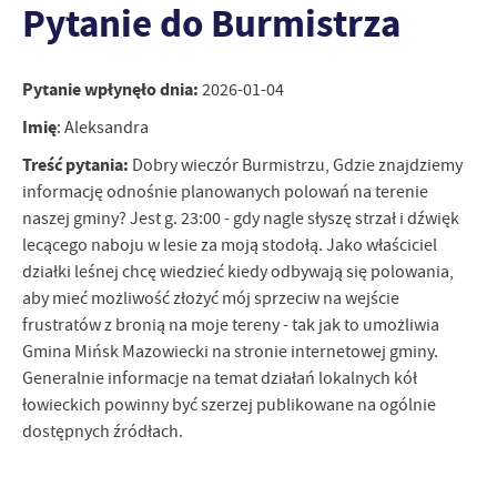
Pytanie do Burmistrza
personalizację określonych funkcjonalności czy prezentowanych
treści.
Dzięki tym plikom cookies możemy zapewnić Ci większy komfort
Więcej
Pytanie wpłynęło dnia:
2026-01-04
korzystania z funkcjonalności naszej strony poprzez dopasowanie
jej do Twoich indywidualnych preferencji. Wyrażenie zgody na
Imię
: Aleksandra
funkcjonalne i personalizacyjne pliki cookies gwarantuje
Analityczne
dostępność większej ilości funkcji na stronie.
Treść pytania:
Dobry wieczór Burmistrzu, Gdzie znajdziemy
Analityczne pliki cookies pomagają nam rozwijać się i
informację odnośnie planowanych polowań na terenie
dostosowywać do Twoich potrzeb.
naszej gminy? Jest g. 23:00 - gdy nagle słyszę strzał i dźwięk
Cookies analityczne pozwalają na uzyskanie informacji w zakresie
Więcej
lecącego naboju w lesie za moją stodołą. Jako właściciel
wykorzystywania witryny internetowej, miejsca oraz częstotliwości,
działki leśnej chcę wiedzieć kiedy odbywają się polowania,
z jaką odwiedzane są nasze serwisy www. Dane pozwalają nam na
aby mieć możliwość złożyć mój sprzeciw na wejście
ocenę naszych serwisów internetowych pod względem ich
Reklamowe
popularności wśród użytkowników. Zgromadzone informacje są
frustratów z bronią na moje tereny - tak jak to umożliwia
Dzięki reklamowym plikom cookies prezentujemy Ci najciekawsze
przetwarzane w formie zanonimizowanej. Wyrażenie zgody na
Gmina Mińsk Mazowiecki na stronie internetowej gminy.
informacje i aktualności na stronach naszych partnerów.
analityczne pliki cookies gwarantuje dostępność wszystkich
Generalnie informacje na temat działań lokalnych kół
funkcjonalności.
Promocyjne pliki cookies służą do prezentowania Ci naszych
łowieckich powinny być szerzej publikowane na ogólnie
Więcej
komunikatów na podstawie analizy Twoich upodobań oraz Twoich
dostępnych źródłach.
zwyczajów dotyczących przeglądanej witryny internetowej. Treści
promocyjne mogą pojawić się na stronach podmiotów trzecich lub
firm będących naszymi partnerami oraz innych dostawców usług.