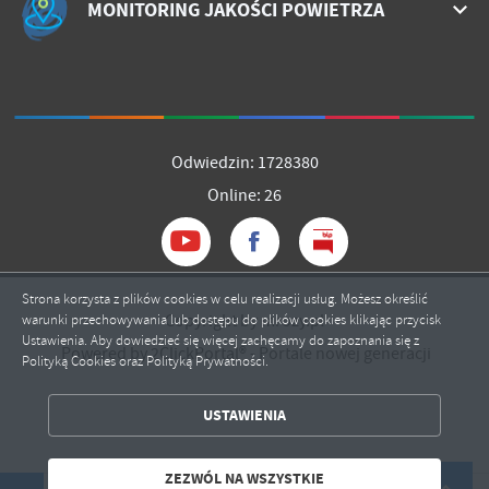
MONITORING JAKOŚCI POWIETRZA
Odwiedzin: 1728380
Online: 26
Strona korzysta z plików cookies w celu realizacji usług. Możesz określić
Copyright by mrozy.pl
warunki przechowywania lub dostępu do plików cookies klikając przycisk
Ustawienia. Aby dowiedzieć się więcej zachęcamy do zapoznania się z
Powered by
2ClickPortal®
- Portale nowej generacji
Polityką Cookies oraz Polityką Prywatności.
ZAPISZ WYBRANE
USTAWIENIA
ZEZWÓL NA WSZYSTKIE
ZEZWÓL NA WSZYSTKIE