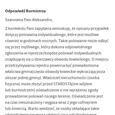
Firmy te działają w charakterze pośredników prezentujących nasze
treści w postaci wiadomości, ofert, komunikatów mediów
Odpowiedź Burmistrza
społecznościowych.
Szanowna Pani Aleksandro,
Z kontekstu Pani zapytania wnioskuję, że opisany przypadek
dotyczy polowania indywidualnego, które jest możliwe
również w godzinach nocnych. Takie polowanie może odbyć
się przez myśliwego, który dokona odpowiedniego
zgłoszenia w rejestrze/księdze polowań indywidualnych
znajdującej się u dzierżawcy obwodu łowieckiego. O miejscu
przetrzymywania rejestru powinna być powiadomiona
właściwa gmina(często obwody łowieckie wykraczają poza
obszar jednej gminy). Właściciel nieruchomości (osoba
fizyczna) może złożyć przed STAROSTĄ(nie wójtem
lub burmistrzem) oświadczenie o nie wyrażeniu zgody
prowadzenie polowań na jego terenie. Oświadczenie jest
na czas nieoznaczony i wygasa wraz z jego cofnięciem
lub śmiercią. Warto wiedzieć, że osoby składające takie
oświadczenie nie mogą ubiegać się o odszkodowanie