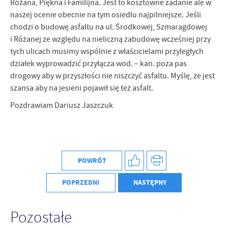
Różana, Piękna i Familijna. Jest to kosztowne zadanie ale w
Firmy te działają w charakterze pośredników prezentujących nasze
treści w postaci wiadomości, ofert, komunikatów mediów
naszej ocenie obecnie na tym osiedlu najpilniejsze. Jeśli
społecznościowych.
chodzi o budowę asfaltu na ul. Środkowej, Szmaragdowej
i Różanej ze względu na nieliczną zabudowę wcześniej przy
tych ulicach musimy wspólnie z właścicielami przyległych
działek wyprowadzić przyłącza wod. – kan. poza pas
drogowy aby w przyszłości nie niszczyć asfaltu. Myślę, że jest
szansa aby na jesieni pojawił się też asfalt.
Pozdrawiam Dariusz Jaszczuk
POWRÓT
POPRZEDNI
NASTĘPNY
Pozostałe