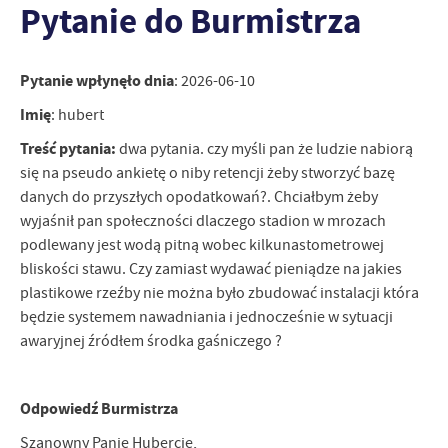
Pytanie do Burmistrza
personalizację określonych funkcjonalności czy prezentowanych
treści.
Dzięki tym plikom cookies możemy zapewnić Ci większy komfort
Więcej
Pytanie wpłynęło dnia
korzystania z funkcjonalności naszej strony poprzez dopasowanie
: 2026-06-10
jej do Twoich indywidualnych preferencji. Wyrażenie zgody na
Imię
: hubert
funkcjonalne i personalizacyjne pliki cookies gwarantuje
Analityczne
dostępność większej ilości funkcji na stronie.
Treść pytania:
dwa pytania. czy myśli pan że ludzie nabiorą
Analityczne pliki cookies pomagają nam rozwijać się i
się na pseudo ankietę o niby retencji żeby stworzyć bazę
dostosowywać do Twoich potrzeb.
danych do przyszłych opodatkowań?. Chciałbym żeby
Cookies analityczne pozwalają na uzyskanie informacji w zakresie
Więcej
wyjaśnił pan społeczności dlaczego stadion w mrozach
wykorzystywania witryny internetowej, miejsca oraz częstotliwości,
podlewany jest wodą pitną wobec kilkunastometrowej
z jaką odwiedzane są nasze serwisy www. Dane pozwalają nam na
bliskości stawu. Czy zamiast wydawać pieniądze na jakies
ocenę naszych serwisów internetowych pod względem ich
Reklamowe
popularności wśród użytkowników. Zgromadzone informacje są
plastikowe rzeźby nie można było zbudować instalacji która
Dzięki reklamowym plikom cookies prezentujemy Ci najciekawsze
przetwarzane w formie zanonimizowanej. Wyrażenie zgody na
będzie systemem nawadniania i jednocześnie w sytuacji
informacje i aktualności na stronach naszych partnerów.
analityczne pliki cookies gwarantuje dostępność wszystkich
awaryjnej źródłem środka gaśniczego ?
funkcjonalności.
Promocyjne pliki cookies służą do prezentowania Ci naszych
Więcej
komunikatów na podstawie analizy Twoich upodobań oraz Twoich
zwyczajów dotyczących przeglądanej witryny internetowej. Treści
Odpowiedź Burmistrza
promocyjne mogą pojawić się na stronach podmiotów trzecich lub
firm będących naszymi partnerami oraz innych dostawców usług.
Szanowny Panie Hubercie,