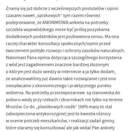
Firmy te działają w charakterze pośredników prezentujących nasze
Znamy się już dobrze z wcześniejszych postulatów i opinii
treści w postaci wiadomości, ofert, komunikatów mediów
społecznościowych.
czasami nawet „spiskowych” tym razem również
podejrzewanie, że ANONIMOWA ankieta na potrzeby
szczebla wojewódzkiego może być próbą pozyskania
dodatkowych podatników jest pozbawiona sensu. Ma ona
raczej charakter konsultacji społecznych/opinii przed
tworzeniem polityki rozwoju i ochrony zasobów naturalnych.
Natomiast Pana opinia dotycząca szczególnego korzystania
z wód jest zagadnieniem znacznie bardziej złożonym
o którym jest dużo wiedzy w internecie a ja tylko dodam,
że analizowaliśmy już dawno takie rozwiązanie i jest ono
nieopłacalne z ekonomicznego i praktycznego punktu
widzenia. Na potrzeby przeciwpożarowe są stanowiska do
poboru wody przy rzekach i zbiornikach nie tylko na terenie
Mrozów. Co do „plastikowych rzeźb” (98% masy to stal
zabezpieczona antykorozyjnie) jest to kwestia różnicy
w ocenie potrzeb mieszkańców, i realizacji zadań gminy,
które staramy się konsultować ale jak widać Pan ankiety