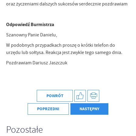
Firmy te działają w charakterze pośredników prezentujących nasze
oraz życzeniami dalszych sukcesów serdecznie pozdrawiam
treści w postaci wiadomości, ofert, komunikatów mediów
społecznościowych.
Odpowiedź Burmistrza
Szanowny Panie Danielu,
W podobnych przypadkach proszę o krótki telefon do
urzędu lub sołtysa. Reakcja jest zwykle tego samego dnia.
Pozdrawiam Dariusz Jaszczuk
POWRÓT
POPRZEDNI
NASTĘPNY
Pozostałe