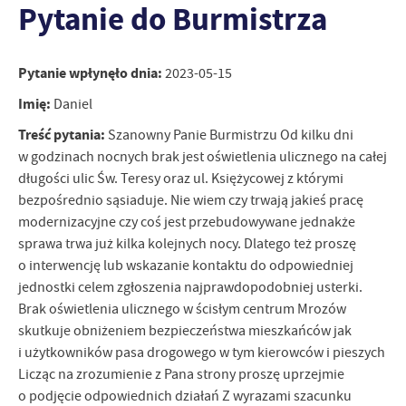
Pytanie do Burmistrza
personalizację określonych funkcjonalności czy prezentowanych
treści.
Dzięki tym plikom cookies możemy zapewnić Ci większy komfort
Więcej
korzystania z funkcjonalności naszej strony poprzez dopasowanie
Pytanie wpłynęło dnia:
2023-05-15
jej do Twoich indywidualnych preferencji. Wyrażenie zgody na
Imię:
Daniel
funkcjonalne i personalizacyjne pliki cookies gwarantuje
Analityczne
dostępność większej ilości funkcji na stronie.
Treść pytania:
Szanowny Panie Burmistrzu Od kilku dni
Analityczne pliki cookies pomagają nam rozwijać się i
w godzinach nocnych brak jest oświetlenia ulicznego na całej
dostosowywać do Twoich potrzeb.
długości ulic Św. Teresy oraz ul. Księżycowej z którymi
Cookies analityczne pozwalają na uzyskanie informacji w zakresie
Więcej
bezpośrednio sąsiaduje. Nie wiem czy trwają jakieś pracę
wykorzystywania witryny internetowej, miejsca oraz częstotliwości,
modernizacyjne czy coś jest przebudowywane jednakże
z jaką odwiedzane są nasze serwisy www. Dane pozwalają nam na
ocenę naszych serwisów internetowych pod względem ich
sprawa trwa już kilka kolejnych nocy. Dlatego też proszę
Reklamowe
popularności wśród użytkowników. Zgromadzone informacje są
o interwencję lub wskazanie kontaktu do odpowiedniej
Dzięki reklamowym plikom cookies prezentujemy Ci najciekawsze
przetwarzane w formie zanonimizowanej. Wyrażenie zgody na
jednostki celem zgłoszenia najprawdopodobniej usterki.
informacje i aktualności na stronach naszych partnerów.
analityczne pliki cookies gwarantuje dostępność wszystkich
Brak oświetlenia ulicznego w ścisłym centrum Mrozów
funkcjonalności.
Promocyjne pliki cookies służą do prezentowania Ci naszych
Więcej
skutkuje obniżeniem bezpieczeństwa mieszkańców jak
komunikatów na podstawie analizy Twoich upodobań oraz Twoich
i użytkowników pasa drogowego w tym kierowców i pieszych
zwyczajów dotyczących przeglądanej witryny internetowej. Treści
Licząc na zrozumienie z Pana strony proszę uprzejmie
promocyjne mogą pojawić się na stronach podmiotów trzecich lub
firm będących naszymi partnerami oraz innych dostawców usług.
o podjęcie odpowiednich działań Z wyrazami szacunku