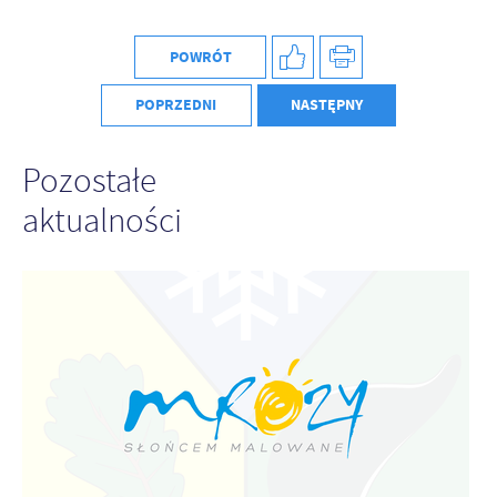
Firmy te działają w charakterze pośredników prezentujących nasze
treści w postaci wiadomości, ofert, komunikatów mediów
społecznościowych.
POWRÓT
POPRZEDNI
NASTĘPNY
Pozostałe
aktualności