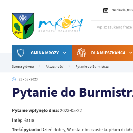
Przejdź do menu.
Przejdź do wyszukiwarki.
Przejdź do treści.
Przejdź do ustawień wielkości czcionki.
Włącz wersję kontrastową strony.
Niedziela, 09 
GMINA MROZY
DLA MIESZKAŃCA
Strona główna
Aktualności
Pytanie do Burmistrza
23 - 05 - 2023
Pytanie do Burmistr
Pytanie wpłynęło dnia:
2023-05-22
Imię:
Kasia
Treść pytania:
Dzień dobry, W ostatnim czasie kupiłam działk