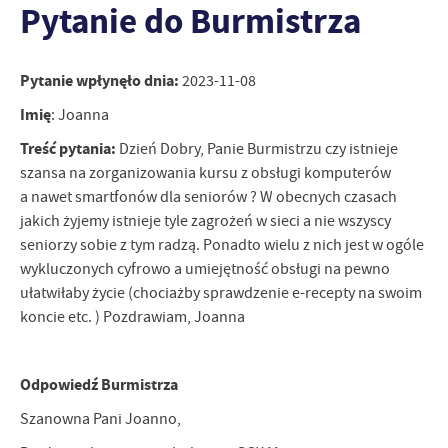
Pytanie do Burmistrza
personalizację określonych funkcjonalności czy prezentowanych
treści.
Dzięki tym plikom cookies możemy zapewnić Ci większy komfort
Więcej
korzystania z funkcjonalności naszej strony poprzez dopasowanie
Pytanie wpłynęło dnia:
2023-11-08
jej do Twoich indywidualnych preferencji. Wyrażenie zgody na
Imię
: Joanna
funkcjonalne i personalizacyjne pliki cookies gwarantuje
Analityczne
dostępność większej ilości funkcji na stronie.
Treść pytania:
Dzień Dobry, Panie Burmistrzu czy istnieje
Analityczne pliki cookies pomagają nam rozwijać się i
szansa na zorganizowania kursu z obsługi komputerów
dostosowywać do Twoich potrzeb.
a nawet smartfonów dla seniorów ? W obecnych czasach
Cookies analityczne pozwalają na uzyskanie informacji w zakresie
Więcej
jakich żyjemy istnieje tyle zagrożeń w sieci a nie wszyscy
wykorzystywania witryny internetowej, miejsca oraz częstotliwości,
seniorzy sobie z tym radzą. Ponadto wielu z nich jest w ogóle
z jaką odwiedzane są nasze serwisy www. Dane pozwalają nam na
ocenę naszych serwisów internetowych pod względem ich
wykluczonych cyfrowo a umiejętność obsługi na pewno
Reklamowe
popularności wśród użytkowników. Zgromadzone informacje są
ułatwiłaby życie (chociażby sprawdzenie e-recepty na swoim
Dzięki reklamowym plikom cookies prezentujemy Ci najciekawsze
przetwarzane w formie zanonimizowanej. Wyrażenie zgody na
koncie etc. ) Pozdrawiam, Joanna
informacje i aktualności na stronach naszych partnerów.
analityczne pliki cookies gwarantuje dostępność wszystkich
funkcjonalności.
Promocyjne pliki cookies służą do prezentowania Ci naszych
Więcej
komunikatów na podstawie analizy Twoich upodobań oraz Twoich
Odpowiedź Burmistrza
zwyczajów dotyczących przeglądanej witryny internetowej. Treści
promocyjne mogą pojawić się na stronach podmiotów trzecich lub
Szanowna Pani Joanno,
firm będących naszymi partnerami oraz innych dostawców usług.