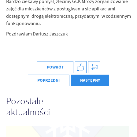
Bardzo ciekawy pomysł, zlecimy GCK Mrozy zorganizowanie
Firmy te działają w charakterze pośredników prezentujących nasze
treści w postaci wiadomości, ofert, komunikatów mediów
zajęć dla mieszkańców z posługiwania się aplikacjami
społecznościowych.
dostępnymi drogą elektroniczną, przydatnymi w codziennym
funkcjonowaniu.
Pozdrawiam Dariusz Jaszczuk
POWRÓT
POPRZEDNI
NASTĘPNY
Pozostałe
aktualności