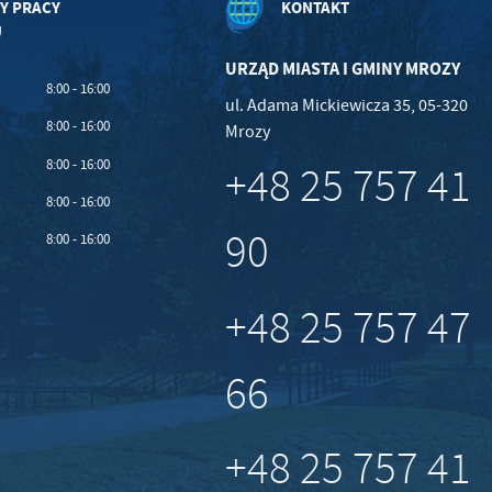
Y PRACY
KONTAKT
U
URZĄD MIASTA I GMINY MROZY
8:00 - 16:00
ul. Adama Mickiewicza 35, 05-320
8:00 - 16:00
Mrozy
8:00 - 16:00
+48 25 757 41
8:00 - 16:00
90
8:00 - 16:00
+48 25 757 47
66
+48 25 757 41