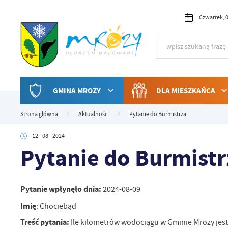
Przejdź do menu.
Przejdź do wyszukiwarki.
Przejdź do treści.
Przejdź do ustawień wielkości czcionki.
Włącz wersję kontrastową strony.
Czwartek, 0
GMINA MROZY
DLA MIESZKAŃCA
Strona główna
Aktualności
Pytanie do Burmistrza
12 - 08 - 2024
Pytanie do Burmistr
Pytanie wpłynęło dnia:
2024-08-09
Imię
: Chociebąd
Treść pytania:
Ile kilometrów wodociągu w Gminie Mrozy jes