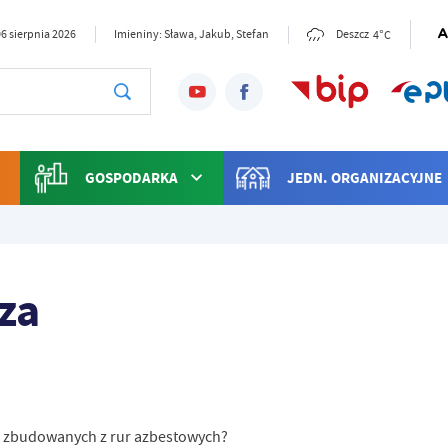
4°C
6 sierpnia 2026
Imieniny: Sława, Jakub, Stefan
Deszcz
GOSPODARKA
JEDN. ORGANIZACYJNE
za
t zbudowanych z rur azbestowych?