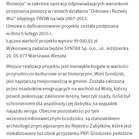
Rozwoju" w zakresie operacji odpowiadających warunkom
Firmy te działają w charakterze pośredników prezentujących nasze
treści w postaci wiadomości, ofert, komunikatów mediów
przyznania pomocy w ramach działania "Odnowa i Rozwój
społecznościowych.
Wsi" objętego PROW na lata 2007-2013.
Umowa o dofinansowanie projektu została podpisana
w dniu 5 lutego 2015 r.
Łączna wartość projektu wynosi 99 000,01 zł
Wykonawcą zadania będzie SYNTAX Sp. o.o., ul. Jeździecka
20, 05-077 Warszawa-Wesoła
Miejsce realizacji projektu jest niezwykle bogate w wartości
przyrodniczo-kulturowe oraz historyczne. Wieś Grodzisk,
jest najstarszą miejscowością w gminie. Została założona
przez osadników emigrujących na wschód od Wisły, którzy
powoli pokonując zalesione tereny, tworzyli osady. Gród był
schronieniem dla wspólnoty i jej dobytku na wypadek
najazdu wroga. Obecnie pozostałości po tym
wczesnośredniowiecznym Grodzisku, są stanowiskiem
archeologicznym wpisanym do Rejestru Zabytków, które jest
zlokalizowane tuż obok przystanku PKP. Grodzisko położone