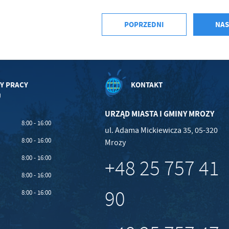
średników prezentujących nasze treści w postaci wiadomości, ofert, komunikatów medió
ołecznościowych.
POPRZEDNI
NAS
Y PRACY
KONTAKT
U
URZĄD MIASTA I GMINY MROZY
8:00 - 16:00
ul. Adama Mickiewicza 35, 05-320
8:00 - 16:00
Mrozy
8:00 - 16:00
+48 25 757 41
8:00 - 16:00
90
8:00 - 16:00