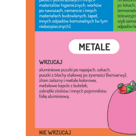
U
Sz
ws
N
Ni
um