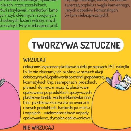
stawienia
anujemy Twoją prywatność. Możesz zmienić ustawienia cookies lub zaakceptować je
zystkie. W dowolnym momencie możesz dokonać zmiany swoich ustawień.
iezbędne
ezbędne pliki cookies służą do prawidłowego funkcjonowania strony internetowej i
ożliwiają Ci komfortowe korzystanie z oferowanych przez nas usług.