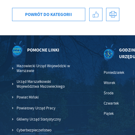
po
sp
POWRÓT
DO KATEGORII
POMOCNE LINKI
GODZIN
URZĘD
Mazowiecki Urząd Wojewódzki w
Warszawie
Poniedziałek
Urząd Marszałkowski
Wtorek
Województwa Mazowieckiego
Środa
Powiat Miński
Czwartek
Powiatowy Urząd Pracy
Piątek
Główny Urząd Statystyczny
Cyberbezpieczeństwo