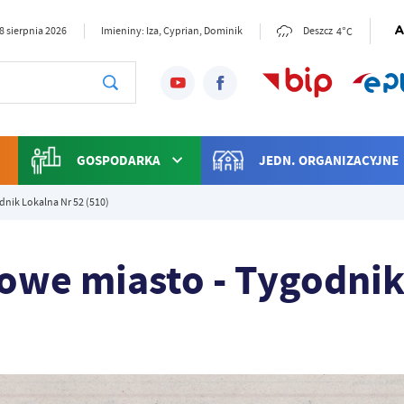
4°C
8 sierpnia 2026
Imieniny: Iza, Cyprian, Dominik
Deszcz
GOSPODARKA
JEDN. ORGANIZACYJNE
nik Lokalna Nr 52 (510)
owe miasto - Tygodni