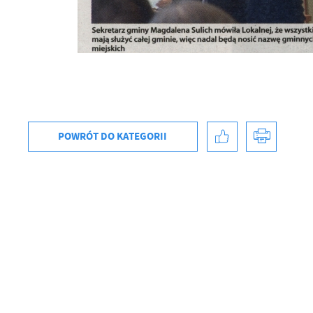
U
POWRÓT
DO KATEGORII
Sz
ws
N
Ni
um
Pl
Wi
Tw
co
F
Te