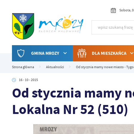
Przejdź do menu.
Przejdź do wyszukiwarki.
Przejdź do treści.
Przejdź do ustawień wielkości czcionki.
Włącz wersję kontrastową strony.
Sobota, 0
GMINA MROZY
DLA MIESZKAŃCA
Strona główna
Aktualności
Od stycznia mamy nowe miasto - Tygod
16 - 10 - 2015
Od stycznia mamy n
Lokalna Nr 52 (510)