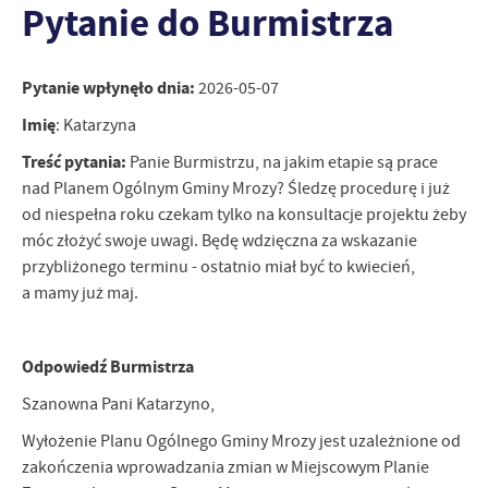
Pytanie do Burmistrza
personalizację określonych funkcjonalności czy prezentowanych
treści.
Dzięki tym plikom cookies możemy zapewnić Ci większy komfort
Więcej
korzystania z funkcjonalności naszej strony poprzez dopasowanie
Pytanie wpłynęło dnia:
2026-05-07
jej do Twoich indywidualnych preferencji. Wyrażenie zgody na
Imię
: Katarzyna
funkcjonalne i personalizacyjne pliki cookies gwarantuje
Analityczne
dostępność większej ilości funkcji na stronie.
Treść pytania:
Panie Burmistrzu, na jakim etapie są prace
Analityczne pliki cookies pomagają nam rozwijać się i
nad Planem Ogólnym Gminy Mrozy? Śledzę procedurę i już
dostosowywać do Twoich potrzeb.
od niespełna roku czekam tylko na konsultacje projektu żeby
Cookies analityczne pozwalają na uzyskanie informacji w zakresie
Więcej
móc złożyć swoje uwagi. Będę wdzięczna za wskazanie
wykorzystywania witryny internetowej, miejsca oraz częstotliwości,
przybliżonego terminu - ostatnio miał być to kwiecień,
z jaką odwiedzane są nasze serwisy www. Dane pozwalają nam na
ocenę naszych serwisów internetowych pod względem ich
a mamy już maj.
Reklamowe
popularności wśród użytkowników. Zgromadzone informacje są
Dzięki reklamowym plikom cookies prezentujemy Ci najciekawsze
przetwarzane w formie zanonimizowanej. Wyrażenie zgody na
informacje i aktualności na stronach naszych partnerów.
analityczne pliki cookies gwarantuje dostępność wszystkich
Odpowiedź Burmistrza
funkcjonalności.
Promocyjne pliki cookies służą do prezentowania Ci naszych
Więcej
Szanowna Pani Katarzyno,
komunikatów na podstawie analizy Twoich upodobań oraz Twoich
zwyczajów dotyczących przeglądanej witryny internetowej. Treści
Wyłożenie Planu Ogólnego Gminy Mrozy jest uzależnione od
promocyjne mogą pojawić się na stronach podmiotów trzecich lub
zakończenia wprowadzania zmian w Miejscowym Planie
firm będących naszymi partnerami oraz innych dostawców usług.