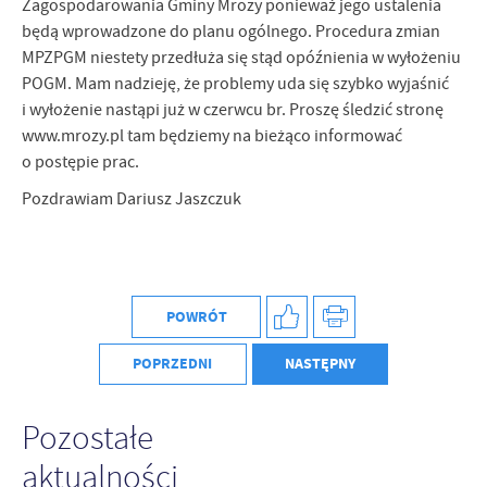
Zagospodarowania Gminy Mrozy ponieważ jego ustalenia
Firmy te działają w charakterze pośredników prezentujących nasze
treści w postaci wiadomości, ofert, komunikatów mediów
będą wprowadzone do planu ogólnego. Procedura zmian
społecznościowych.
MPZPGM niestety przedłuża się stąd opóźnienia w wyłożeniu
POGM. Mam nadzieję, że problemy uda się szybko wyjaśnić
i wyłożenie nastąpi już w czerwcu br. Proszę śledzić stronę
www.mrozy.pl tam będziemy na bieżąco informować
o postępie prac.
Pozdrawiam Dariusz Jaszczuk
POWRÓT
POPRZEDNI
NASTĘPNY
Pozostałe
aktualności