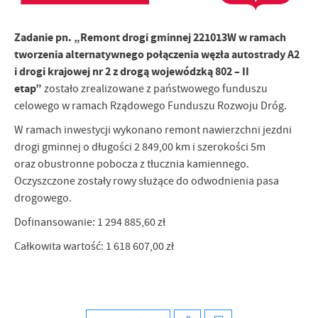
Firmy te działają w charakterze pośredników prezentujących nasze
treści w postaci wiadomości, ofert, komunikatów mediów
społecznościowych.
Zadanie pn. „Remont drogi gminnej 221013W w ramach
tworzenia alternatywnego połączenia węzła autostrady A2
i drogi krajowej nr 2 z drogą wojewódzką 802 – II
etap”
zostało zrealizowane z państwowego funduszu
celowego w ramach Rządowego Funduszu Rozwoju Dróg.
W ramach inwestycji wykonano remont nawierzchni jezdni
drogi gminnej o długości 2 849,00 km i szerokości 5m
oraz obustronne pobocza z tłucznia kamiennego.
Oczyszczone zostały rowy służące do odwodnienia pasa
drogowego.
Dofinansowanie: 1 294 885,60 zł
Całkowita wartość: 1 618 607,00 zł