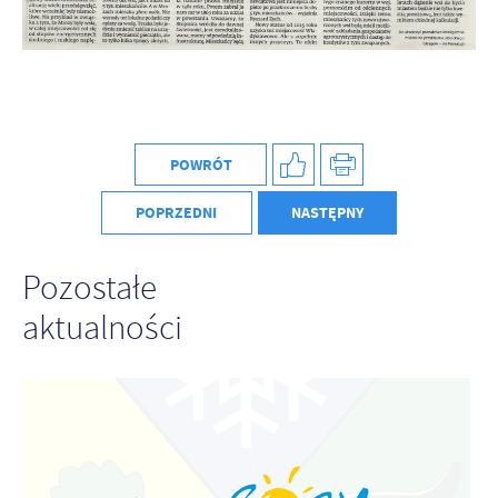
Firmy te działają w charakterze pośredników prezentujących nasze
treści w postaci wiadomości, ofert, komunikatów mediów
społecznościowych.
POWRÓT
POPRZEDNI
NASTĘPNY
Pozostałe
aktualności