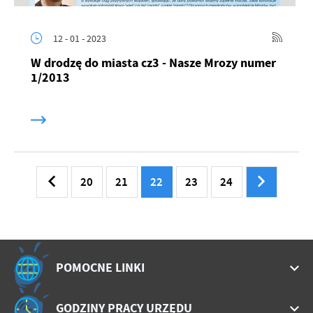
12 - 01 - 2023
W drodzę do miasta cz3 - Nasze Mrozy numer
1/2013
20
21
22
23
24
POMOCNE LINKI
GODZINY PRACY URZĘDU