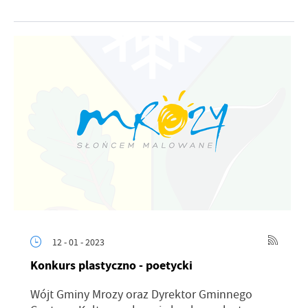
promocyjne mogą pojawić się na stronach podmiotów trzecich lub
firm będących naszymi partnerami oraz innych dostawców usług.
Firmy te działają w charakterze pośredników prezentujących nasze
treści w postaci wiadomości, ofert, komunikatów mediów
społecznościowych.
12 - 01 - 2023
Konkurs plastyczno - poetycki
Wójt Gminy Mrozy oraz Dyrektor Gminnego