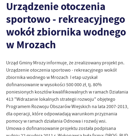
Urządzenie otoczenia
personalizację określonych funkcjonalności czy prezentowanych
treści.
sportowo - rekreacyjnego
Dzięki tym plikom cookies możemy zapewnić Ci większy komfort
Więcej
korzystania z funkcjonalności naszej strony poprzez dopasowanie
wokół zbiornika wodnego
jej do Twoich indywidualnych preferencji. Wyrażenie zgody na
funkcjonalne i personalizacyjne pliki cookies gwarantuje
Analityczne
w Mrozach
dostępność większej ilości funkcji na stronie.
Analityczne pliki cookies pomagają nam rozwijać się i
dostosowywać do Twoich potrzeb.
Cookies analityczne pozwalają na uzyskanie informacji w zakresie
Urząd Gminy Mrozy informuje, że zrealizowany projekt pn.
Więcej
wykorzystywania witryny internetowej, miejsca oraz częstotliwości,
Urządzenie otoczenia sportowo - rekreacyjnego wokół
z jaką odwiedzane są nasze serwisy www. Dane pozwalają nam na
zbiornika wodnego w Mrozach  I etap uzyskał
ocenę naszych serwisów internetowych pod względem ich
Reklamowe
dofinansowanie w wysokości 500 000 zł, tj. 80%
popularności wśród użytkowników. Zgromadzone informacje są
poniesionych kosztów kwalifikowalnych w ramach Działania
Dzięki reklamowym plikom cookies prezentujemy Ci najciekawsze
przetwarzane w formie zanonimizowanej. Wyrażenie zgody na
informacje i aktualności na stronach naszych partnerów.
analityczne pliki cookies gwarantuje dostępność wszystkich
413 "Wdrażanie lokalnych strategii rozwoju" objętego
funkcjonalności.
Programem Rozwoju Obszarów Wiejskich na lata 2007-2013,
Promocyjne pliki cookies służą do prezentowania Ci naszych
Więcej
komunikatów na podstawie analizy Twoich upodobań oraz Twoich
dla operacji, które odpowiadają warunkom przyznania
zwyczajów dotyczących przeglądanej witryny internetowej. Treści
pomocy w ramach działania Odnowa i rozwój wsi.
promocyjne mogą pojawić się na stronach podmiotów trzecich lub
Umowa o dofinansowanie projektu została podpisana
firm będących naszymi partnerami oraz innych dostawców usług.
w dniu 22 grudnia 2011 r. Wykonawcą była firma: DROG  BUD