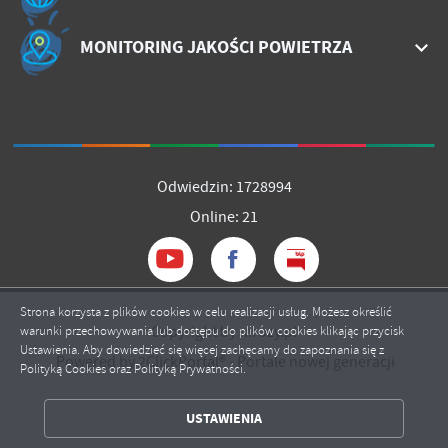
MONITORING JAKOŚCI POWIETRZA
Odwiedzin: 1728994
Online: 21
Strona korzysta z plików cookies w celu realizacji usług. Możesz określić
Copyright by mrozy.pl
warunki przechowywania lub dostępu do plików cookies klikając przycisk
ZAPISZ WYBRANE
Ustawienia. Aby dowiedzieć się więcej zachęcamy do zapoznania się z
Powered by
2ClickPortal®
- Portale nowej generacji
Polityką Cookies oraz Polityką Prywatności.
ZEZWÓL NA WSZYSTKIE
USTAWIENIA