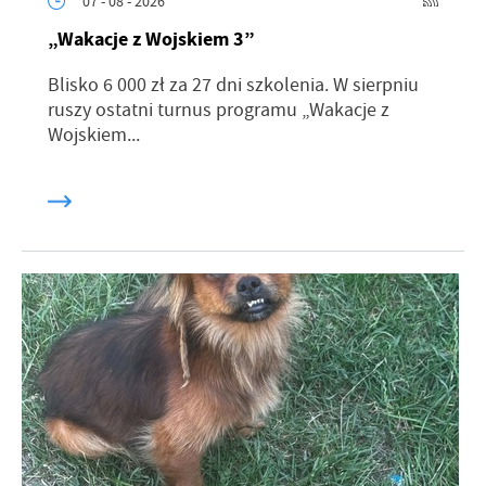
07 - 08 - 2026
promocyjne mogą pojawić się na stronach podmiotów trzecich lub
firm będących naszymi partnerami oraz innych dostawców usług.
„Wakacje z Wojskiem 3”
Firmy te działają w charakterze pośredników prezentujących nasze
treści w postaci wiadomości, ofert, komunikatów mediów
Blisko 6 000 zł za 27 dni szkolenia. W sierpniu
społecznościowych.
ruszy ostatni turnus programu „Wakacje z
Wojskiem...