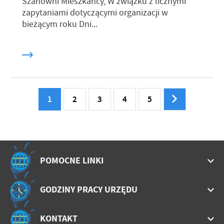
Szanowni Mieszkańcy, W związku z licznymi
zapytaniami dotyczącymi organizacji w
bieżącym roku Dni...
1
2
3
4
5
POMOCNE LINKI
GODZINY PRACY URZĘDU
KONTAKT