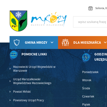
Przejdź do menu.
Przejdź do wyszukiwarki.
Przejdź do treści.
Przejdź do ustawień wielkości czcionki.
Włącz wersję kontrastową strony.
Sobota, 0
GMINA MROZY
DLA MIESZKAŃCA
POMOCNE LINKI
GODZIN
URZĘD
Mazowiecki Urząd Wojewódzki w
U
Warszawie
Poniedziałek
Urząd Marszałkowski
Wtorek
Województwa Mazowieckiego
Sz
Środa
ws
Powiat Miński
Czwartek
Powiatowy Urząd Pracy
N
Piątek