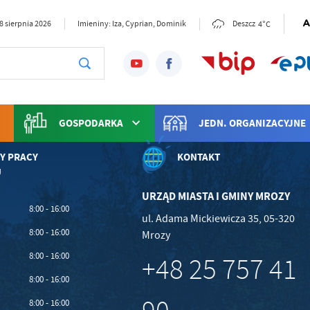
4°C
8 sierpnia 2026
Imieniny: Iza, Cyprian, Dominik
Deszcz
GOSPODARKA
JEDN. ORGANIZACYJNE
Y PRACY
KONTAKT
U
URZĄD MIASTA I GMINY MROZY
stawienia
8:00 - 16:00
ul. Adama Mickiewicza 35, 05-320
8:00 - 16:00
Mrozy
anujemy Twoją prywatność. Możesz zmienić ustawienia cookies lub zaakceptować je
8:00 - 16:00
zystkie. W dowolnym momencie możesz dokonać zmiany swoich ustawień.
+48 25 757 41
8:00 - 16:00
iezbędne
8:00 - 16:00