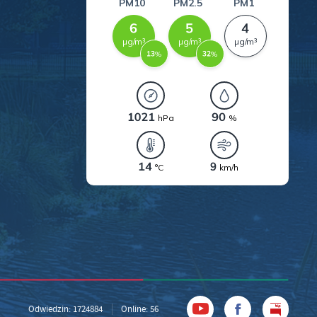
a
kom
z
ci
.
a
Odwiedzin: 1724884
Online: 56