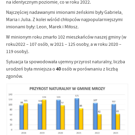
na identycznym poziomie, co w roku 2022.
firm będących naszymi partnerami oraz innych dostawców usług.
Firmy te działają w charakterze pośredników prezentujących nasze
Najczęściej nadawanymi imionami żeńskimi były Gabriela,
treści w postaci wiadomości, ofert, komunikatów mediów
Maria i Julia. Z kolei wśród chłopców najpopularniejszymi
społecznościowych.
imionami były: Leon, Marek i Miłosz.
W minionym roku zmarło 102 mieszkańców naszej gminy (w
roku2022 – 107 osób, w 2021 – 125 osoby, a w roku 2020 –
119 osoby).
Sytuacja ta spowodowała ujemny przyrost naturalny, liczba
40
urodzeń była mniejsza o
osób w porównaniu z liczbą
zgonów.