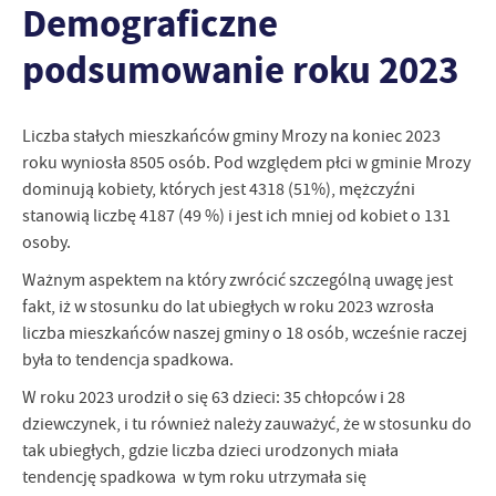
Demograficzne
zapamiętanie wprowadzonych przez Ciebie ustawień oraz
personalizację określonych funkcjonalności czy prezentowanych
podsumowanie roku 2023
treści.
Dzięki tym plikom cookies możemy zapewnić Ci większy komfort
Więcej
korzystania z funkcjonalności naszej strony poprzez dopasowanie
jej do Twoich indywidualnych preferencji. Wyrażenie zgody na
Liczba stałych mieszkańców gminy Mrozy na koniec 2023
funkcjonalne i personalizacyjne pliki cookies gwarantuje
roku wyniosła 8505 osób. Pod względem płci w gminie Mrozy
Analityczne
dostępność większej ilości funkcji na stronie.
dominują kobiety, których jest 4318 (51%), mężczyźni
Analityczne pliki cookies pomagają nam rozwijać się i
stanowią liczbę 4187 (49 %) i jest ich mniej od kobiet o 131
dostosowywać do Twoich potrzeb.
osoby.
Cookies analityczne pozwalają na uzyskanie informacji w zakresie
Więcej
wykorzystywania witryny internetowej, miejsca oraz częstotliwości,
Ważnym aspektem na który zwrócić szczególną uwagę jest
z jaką odwiedzane są nasze serwisy www. Dane pozwalają nam na
fakt, iż w stosunku do lat ubiegłych w roku 2023 wzrosła
ocenę naszych serwisów internetowych pod względem ich
Reklamowe
liczba mieszkańców naszej gminy o 18 osób, wcześnie raczej
popularności wśród użytkowników. Zgromadzone informacje są
była to tendencja spadkowa.
Dzięki reklamowym plikom cookies prezentujemy Ci najciekawsze
przetwarzane w formie zanonimizowanej. Wyrażenie zgody na
informacje i aktualności na stronach naszych partnerów.
analityczne pliki cookies gwarantuje dostępność wszystkich
W roku 2023 urodził o się 63 dzieci: 35 chłopców i 28
funkcjonalności.
Promocyjne pliki cookies służą do prezentowania Ci naszych
dziewczynek, i tu również należy zauważyć, że w stosunku do
Więcej
komunikatów na podstawie analizy Twoich upodobań oraz Twoich
tak ubiegłych, gdzie liczba dzieci urodzonych miała
zwyczajów dotyczących przeglądanej witryny internetowej. Treści
tendencję spadkowa w tym roku utrzymała się
promocyjne mogą pojawić się na stronach podmiotów trzecich lub