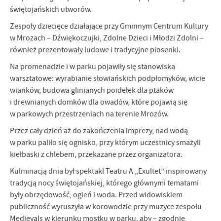
funkcjonalności.
Promocyjne pliki cookies służą do prezentowania Ci naszych
świętojańskich utworów.
Więcej
komunikatów na podstawie analizy Twoich upodobań oraz Twoich
zwyczajów dotyczących przeglądanej witryny internetowej. Treści
Zespoły dziecięce działające przy Gminnym Centrum Kultury
promocyjne mogą pojawić się na stronach podmiotów trzecich lub
w Mrozach – Dźwiękoczujki, Zdolne Dzieci i Młodzi Zdolni –
firm będących naszymi partnerami oraz innych dostawców usług.
również prezentowały ludowe i tradycyjne piosenki.
Firmy te działają w charakterze pośredników prezentujących nasze
treści w postaci wiadomości, ofert, komunikatów mediów
Na promenadzie i w parku pojawiły się stanowiska
społecznościowych.
warsztatowe: wyrabianie słowiańskich podpłomyków, wicie
wianków, budowa glinianych poidełek dla ptaków
i drewnianych domków dla owadów, które pojawią się
w parkowych przestrzeniach na terenie Mrozów.
Przez cały dzień aż do zakończenia imprezy, nad wodą
w parku paliło się ognisko, przy którym uczestnicy smażyli
kiełbaski z chlebem, przekazane przez organizatora.
Kulminacją dnia był spektakl Teatru A „Exultet” inspirowany
tradycją nocy świętojańskiej, którego głównymi tematami
były obrzędowość, ogień i woda. Przed widowiskiem
publiczność wyruszyła w korowodzie przy muzyce zespołu
Medievals w kierunku mostku w parku, aby – zgodnie