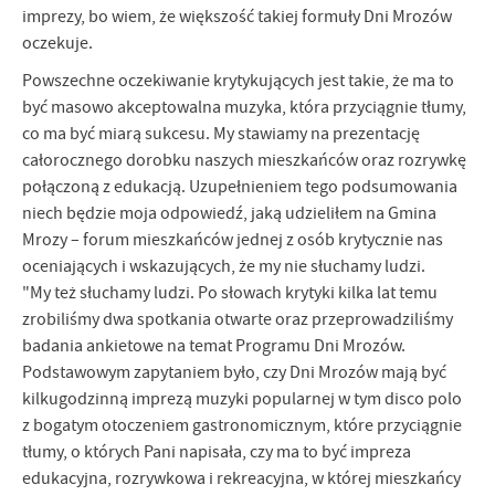
imprezy, bo wiem, że większość takiej formuły Dni Mrozów
oczekuje.
Powszechne oczekiwanie krytykujących jest takie, że ma to
być masowo akceptowalna muzyka, która przyciągnie tłumy,
co ma być miarą sukcesu. My stawiamy na prezentację
całorocznego dorobku naszych mieszkańców oraz rozrywkę
połączoną z edukacją. Uzupełnieniem tego podsumowania
niech będzie moja odpowiedź, jaką udzieliłem na Gmina
Mrozy – forum mieszkańców jednej z osób krytycznie nas
oceniających i wskazujących, że my nie słuchamy ludzi.
"My też słuchamy ludzi. Po słowach krytyki kilka lat temu
zrobiliśmy dwa spotkania otwarte oraz przeprowadziliśmy
badania ankietowe na temat Programu Dni Mrozów.
Podstawowym zapytaniem było, czy Dni Mrozów mają być
kilkugodzinną imprezą muzyki popularnej w tym disco polo
z bogatym otoczeniem gastronomicznym, które przyciągnie
tłumy, o których Pani napisała, czy ma to być impreza
edukacyjna, rozrywkowa i rekreacyjna, w której mieszkańcy