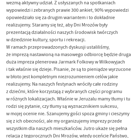
wezmą aktywny udział. Z usłyszanych na spotkaniach
wypowiedzi i zebranych prawie 300 ankiet, 90% wypowiedzi
opowiedziało się za drugim wariantem i to dokładnie
realizujemy. Staramy się też, aby Dni Mrozów były
prezentacją działalności naszych środowisk twórczych
w dziedzinie kultury, sportu i rekreacji.
W ramach przeprowadzonych dyskusji ustaliliśmy,
że imprezą nastawioną na masowego odbiorcę będzie druga
duża impreza plenerowa Jarmark Folkowy w Wilkowyjach
i tak właśnie się dzieje. Pisanie, że są to pieniądze wyrzucone
w błoto jest kompletnym niezrozumieniem celów jakie
realizujemy. Na naszych festynach wróciły całe rodziny
z dziećmi, które korzystają z wybranych części programu
w różnych lokalizacjach. Właśnie w Jeruzalu mamy tłumy i tu
rodzi się pytanie, czy tłumy są wyznacznikiem sukcesu,
w mojej ocenie nie. Szanujemy gości spoza gminy i cieszymy
się z ich obecności, ale my organizujemy imprezy przede
wszystkim dla naszych mieszkańców. Jutro ukaże się pełna
relacja z tegorocznych Dni Mrozów, wtedy oceńcie Państwo,