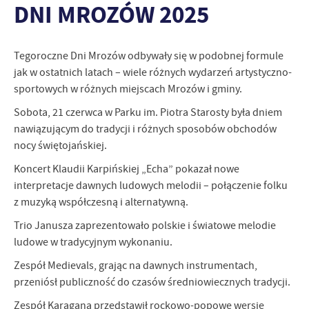
DNI MROZÓW 2025
logowania czy wypełniania formularzy. Dzięki plikom cookies
strona, z której korzystasz, może działać bez zakłóceń.
Funkcjonalne i personalizacyjne
Tego typu pliki cookies umożliwiają stronie internetowej
Tegoroczne Dni Mrozów odbywały się w podobnej formule
zapamiętanie wprowadzonych przez Ciebie ustawień oraz
jak w ostatnich latach – wiele różnych wydarzeń artystyczno-
personalizację określonych funkcjonalności czy prezentowanych
sportowych w różnych miejscach Mrozów i gminy.
treści.
Sobota, 21 czerwca w Parku im. Piotra Starosty była dniem
Dzięki tym plikom cookies możemy zapewnić Ci większy komfort
Więcej
korzystania z funkcjonalności naszej strony poprzez dopasowanie
nawiązującym do tradycji i różnych sposobów obchodów
jej do Twoich indywidualnych preferencji. Wyrażenie zgody na
nocy świętojańskiej.
funkcjonalne i personalizacyjne pliki cookies gwarantuje
Analityczne
Koncert Klaudii Karpińskiej „Echa” pokazał nowe
dostępność większej ilości funkcji na stronie.
Analityczne pliki cookies pomagają nam rozwijać się i
interpretacje dawnych ludowych melodii – połączenie folku
dostosowywać do Twoich potrzeb.
z muzyką współczesną i alternatywną.
Cookies analityczne pozwalają na uzyskanie informacji w zakresie
Więcej
Trio Janusza zaprezentowało polskie i światowe melodie
wykorzystywania witryny internetowej, miejsca oraz częstotliwości,
ludowe w tradycyjnym wykonaniu.
z jaką odwiedzane są nasze serwisy www. Dane pozwalają nam na
ocenę naszych serwisów internetowych pod względem ich
Reklamowe
Zespół Medievals, grając na dawnych instrumentach,
popularności wśród użytkowników. Zgromadzone informacje są
przeniósł publiczność do czasów średniowiecznych tradycji.
Dzięki reklamowym plikom cookies prezentujemy Ci najciekawsze
przetwarzane w formie zanonimizowanej. Wyrażenie zgody na
informacje i aktualności na stronach naszych partnerów.
analityczne pliki cookies gwarantuje dostępność wszystkich
Zespół Karagana przedstawił rockowo-popowe wersje