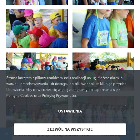
ZAPISZ WYBRANE
Strona korzysta z plików cookies w celu realizacji usług. Możesz określić
ZEZWÓL NA WSZYSTKIE
warunki przechowywania lub dostępu do plików cookies klikając przycisk
Ustawienia. Aby dowiedzieć się więcej zachęcamy do zapoznania się z
Polityką Cookies oraz Polityką Prywatności.
USTAWIENIA
ZEZWÓL NA WSZYSTKIE
iny Mrozy w 2026 roku
Realizacja programu "Czyste powietrze