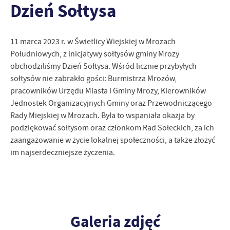
Dzień Sołtysa
zapamiętanie wprowadzonych przez Ciebie ustawień oraz
personalizację określonych funkcjonalności czy prezentowanych
treści.
11 marca 2023 r. w Świetlicy Wiejskiej w Mrozach
Dzięki tym plikom cookies możemy zapewnić Ci większy komfort
Więcej
korzystania z funkcjonalności naszej strony poprzez dopasowanie
Południowych, z inicjatywy sołtysów gminy Mrozy
jej do Twoich indywidualnych preferencji. Wyrażenie zgody na
obchodziliśmy Dzień Sołtysa. Wśród licznie przybyłych
funkcjonalne i personalizacyjne pliki cookies gwarantuje
sołtysów nie zabrakło gości: Burmistrza Mrozów,
Analityczne
dostępność większej ilości funkcji na stronie.
pracowników Urzędu Miasta i Gminy Mrozy, Kierowników
Analityczne pliki cookies pomagają nam rozwijać się i
Jednostek Organizacyjnych Gminy oraz Przewodniczącego
dostosowywać do Twoich potrzeb.
Rady Miejskiej w Mrozach. Była to wspaniała okazja by
Cookies analityczne pozwalają na uzyskanie informacji w zakresie
Więcej
podziękować sołtysom oraz członkom Rad Sołeckich, za ich
wykorzystywania witryny internetowej, miejsca oraz częstotliwości,
zaangażowanie w życie lokalnej społeczności, a także złożyć
z jaką odwiedzane są nasze serwisy www. Dane pozwalają nam na
ocenę naszych serwisów internetowych pod względem ich
im najserdeczniejsze życzenia.
Reklamowe
popularności wśród użytkowników. Zgromadzone informacje są
Dzięki reklamowym plikom cookies prezentujemy Ci najciekawsze
przetwarzane w formie zanonimizowanej. Wyrażenie zgody na
informacje i aktualności na stronach naszych partnerów.
analityczne pliki cookies gwarantuje dostępność wszystkich
funkcjonalności.
Promocyjne pliki cookies służą do prezentowania Ci naszych
Więcej
komunikatów na podstawie analizy Twoich upodobań oraz Twoich
Galeria zdjęć
zwyczajów dotyczących przeglądanej witryny internetowej. Treści
promocyjne mogą pojawić się na stronach podmiotów trzecich lub