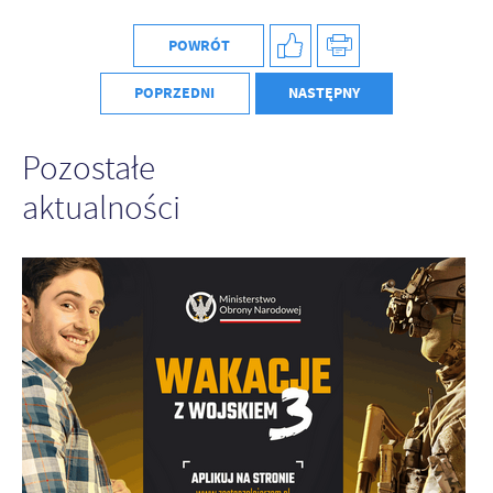
Firmy te działają w charakterze pośredników prezentujących nasze
treści w postaci wiadomości, ofert, komunikatów mediów
POWRÓT
społecznościowych.
POPRZEDNI
NASTĘPNY
Pozostałe
aktualności