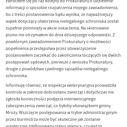
zwróciłem się po raz kolejny do Prokuratury o udzielenie
informacji o sposobie rozpatrzenia mojego zawiadomienia,
bo z treści postanowienia Sądu wynika, że najważniejszy
wątek dotyczący utworzenia nielegalnego schroniska został
zupełnie pominięty w akcie oskarżenia. Na skierowane
pismo nie otrzymałem do dnia dzisiejszego odpowiedzi. Z
powtórnym zawiadomieniem Prokuratury o możliwości
popełnienia przestępstwa przez stowarzyszenie
postanowiłem zaczekać do zakończenia toczących się dwóch
postępowań sądowych, pierwsze z wniosku Prokuratury,
drugie z powództwa cywilnego sąsiadów nielegalnego
schroniska.
Informuję również, że inspekcja weterynaryjna prowadziła
kontrole w zakresie dobrostanu zwierząt i dotychczas nie
zgłosiła konieczności podjęcia interwencyjnego
zabezpieczenia zwierząt, co byłoby obowiązkiem gminy
Mrozy. Wszczęcie postępowania w trybie administracyjnym
przez burmistrza może być skuteczne jak zostanie
ostatecznie zdefiniowany status miejsca, czy jest to