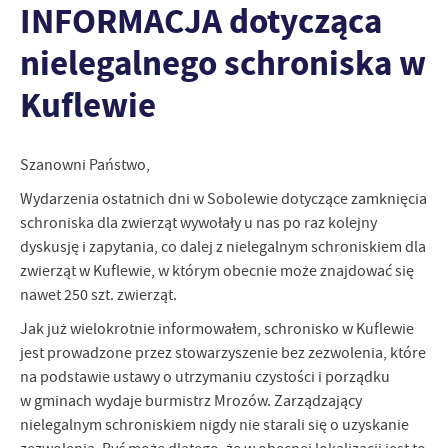
INFORMACJA dotycząca
zapamiętanie wprowadzonych przez Ciebie ustawień oraz
personalizację określonych funkcjonalności czy prezentowanych
treści.
nielegalnego schroniska w
Dzięki tym plikom cookies możemy zapewnić Ci większy komfort
Więcej
Kuflewie
korzystania z funkcjonalności naszej strony poprzez dopasowanie
jej do Twoich indywidualnych preferencji. Wyrażenie zgody na
funkcjonalne i personalizacyjne pliki cookies gwarantuje
Analityczne
dostępność większej ilości funkcji na stronie.
Szanowni Państwo,
Analityczne pliki cookies pomagają nam rozwijać się i
dostosowywać do Twoich potrzeb.
Wydarzenia ostatnich dni w Sobolewie dotyczące zamknięcia
Cookies analityczne pozwalają na uzyskanie informacji w zakresie
schroniska dla zwierząt wywołały u nas po raz kolejny
Więcej
wykorzystywania witryny internetowej, miejsca oraz częstotliwości,
dyskusję i zapytania, co dalej z nielegalnym schroniskiem dla
z jaką odwiedzane są nasze serwisy www. Dane pozwalają nam na
zwierząt w Kuflewie, w którym obecnie może znajdować się
ocenę naszych serwisów internetowych pod względem ich
Reklamowe
nawet 250 szt. zwierząt.
popularności wśród użytkowników. Zgromadzone informacje są
Dzięki reklamowym plikom cookies prezentujemy Ci najciekawsze
przetwarzane w formie zanonimizowanej. Wyrażenie zgody na
Jak już wielokrotnie informowałem, schronisko w Kuflewie
informacje i aktualności na stronach naszych partnerów.
analityczne pliki cookies gwarantuje dostępność wszystkich
jest prowadzone przez stowarzyszenie bez zezwolenia, które
funkcjonalności.
Promocyjne pliki cookies służą do prezentowania Ci naszych
na podstawie ustawy o utrzymaniu czystości i porządku
Więcej
komunikatów na podstawie analizy Twoich upodobań oraz Twoich
w gminach wydaje burmistrz Mrozów. Zarządzający
zwyczajów dotyczących przeglądanej witryny internetowej. Treści
nielegalnym schroniskiem nigdy nie starali się o uzyskanie
promocyjne mogą pojawić się na stronach podmiotów trzecich lub