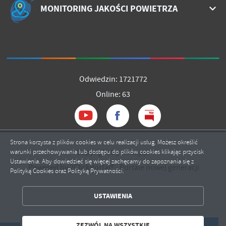
MONITORING JAKOŚCI POWIETRZA
Odwiedzin: 1721772
Online: 63
Strona korzysta z plików cookies w celu realizacji usług. Możesz określić
Copyright by mrozy.pl
warunki przechowywania lub dostępu do plików cookies klikając przycisk
Ustawienia. Aby dowiedzieć się więcej zachęcamy do zapoznania się z
Powered by
2ClickPortal®
- Portale nowej generacji
Polityką Cookies oraz Polityką Prywatności.
ZAPISZ WYBRANE
USTAWIENIA
ZEZWÓL NA WSZYSTKIE
ZEZWÓL NA WSZYSTKIE