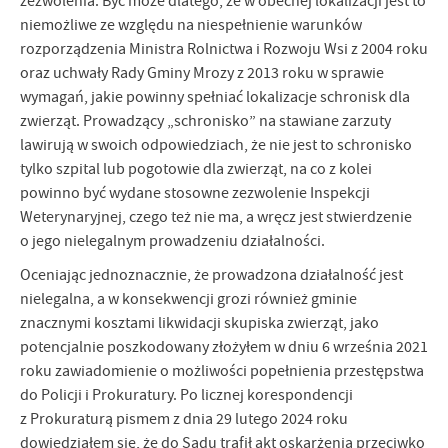
zezwolenia. Być może dlatego, że w obecnej lokalizacji jest to
firm będących naszymi partnerami oraz innych dostawców usług.
Firmy te działają w charakterze pośredników prezentujących nasze
niemożliwe ze względu na niespełnienie warunków
treści w postaci wiadomości, ofert, komunikatów mediów
rozporządzenia Ministra Rolnictwa i Rozwoju Wsi z 2004 roku
społecznościowych.
oraz uchwały Rady Gminy Mrozy z 2013 roku w sprawie
wymagań, jakie powinny spełniać lokalizacje schronisk dla
zwierząt. Prowadzący „schronisko” na stawiane zarzuty
lawirują w swoich odpowiedziach, że nie jest to schronisko
tylko szpital lub pogotowie dla zwierząt, na co z kolei
powinno być wydane stosowne zezwolenie Inspekcji
Weterynaryjnej, czego też nie ma, a wręcz jest stwierdzenie
o jego nielegalnym prowadzeniu działalności.
Oceniając jednoznacznie, że prowadzona działalność jest
nielegalna, a w konsekwencji grozi również gminie
znacznymi kosztami likwidacji skupiska zwierząt, jako
potencjalnie poszkodowany złożyłem w dniu 6 września 2021
roku zawiadomienie o możliwości popełnienia przestępstwa
do Policji i Prokuratury. Po licznej korespondencji
z Prokuraturą pismem z dnia 29 lutego 2024 roku
dowiedziałem się, że do Sądu trafił akt oskarżenia przeciwko