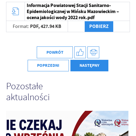
Firmy te działają w charakterze pośredników prezentujących nasze
Informacja Powiatowej Stacji Sanitarno-
treści w postaci wiadomości, ofert, komunikatów mediów
Epidemiologicznej w Mińsku Mazowieckim –
społecznościowych.
ocena jakości wody 2022 rok.pdf
PDF,
427.94 KB
POBIERZ
Format:
POWRÓT
POPRZEDNI
NASTĘPNY
Pozostałe
aktualności