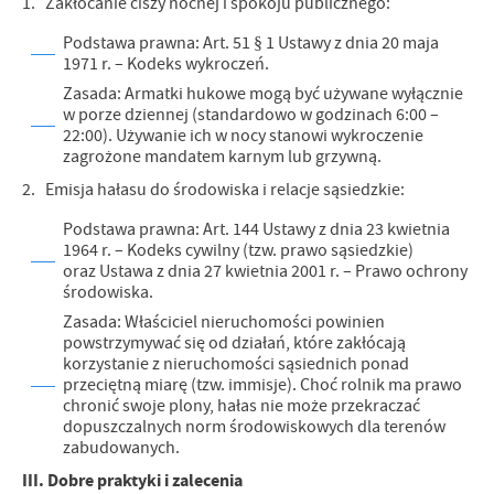
1. Zakłócanie ciszy nocnej i spokoju publicznego:
Podstawa prawna: Art. 51 § 1 Ustawy z dnia 20 maja
1971 r. – Kodeks wykroczeń.
Zasada: Armatki hukowe mogą być używane wyłącznie
w porze dziennej (standardowo w godzinach 6:00 –
22:00). Używanie ich w nocy stanowi wykroczenie
zagrożone mandatem karnym lub grzywną.
2. Emisja hałasu do środowiska i relacje sąsiedzkie:
Podstawa prawna: Art. 144 Ustawy z dnia 23 kwietnia
1964 r. – Kodeks cywilny (tzw. prawo sąsiedzkie)
oraz Ustawa z dnia 27 kwietnia 2001 r. – Prawo ochrony
środowiska.
Zasada: Właściciel nieruchomości powinien
powstrzymywać się od działań, które zakłócają
korzystanie z nieruchomości sąsiednich ponad
przeciętną miarę (tzw. immisje). Choć rolnik ma prawo
chronić swoje plony, hałas nie może przekraczać
dopuszczalnych norm środowiskowych dla terenów
zabudowanych.
III. Dobre praktyki i zalecenia