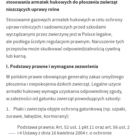
firm będących naszymi partnerami oraz innych dostawców usług.
stosowania armatek hukowych do płoszenia zwierząt
Firmy te działają w charakterze pośredników prezentujących nasze
niszczących uprawy rolne
treści w postaci wiadomości, ofert, komunikatów mediów
społecznościowych.
Stosowanie gazowych armatek hukowych w celu ochrony
upraw rolniczych i sadowniczych przed szkodami
wyrządzanymi przez zwierzynę jest w Polsce legalne,
ale podlega ścisłym regulacjom prawnym. Naruszenie tych
przepisów może skutkować odpowiedzialnością cywilną
lub karną.
I. Podstawy prawne i wymagane zezwolenia
W polskim prawie obowiązuje generalny zakaz umyślnego
płoszenia i niepokojenia dzikich zwierząt. Legalne użycie
armatki hukowej wymaga uzyskania odpowiedniej zgody,
w zależności od gatunku zwierząt powodujących szkody:
1. Ptaki i zwierzęta objęte ochroną gatunkową (np. szpaki,
żurawie, łabędzie, kormorany):
Podstawa prawna: Art. 52 ust. 1 pkt 11 oraz art. 56 ust. 2
i 4 Ustawy z dnia 16 kwietnia 2004 r. o ochronie